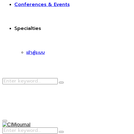
Conferences & Events
Specialties
เข้าสู่ระบบ
Search
Search
for:
Facebook
Primary
Menu
Search
Search