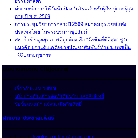
ธรรมศาสตร์
คำแนะนำการให้วัคซีนป้องกันโรคสำหรับผู้ใหญ่และผู้สูง
อายุ ปี พ.ศ. 2569
การประชุมวิชาการกลางปี 2569 สมาคมอุรเวชช์แห่ง
ประเทศไทย ในพระบรมราชูปถัมภ์
สธ. ย้ำ ข้อมูลสุขภาพที่ถูกต้อง คือ “วัคซีนที่ดีที่สุด” ชู 5
แนวคิด ยกระดับเครือข่ายประชาสัมพันธ์ทั่วประเทศเป็น
“KOL สายสุขภาพ
นโยบายเกี่ยวกับ CIMjournal
เกี่ยวกับ CIMjournal
นโยบายด้านการจัดทำต้นฉบับ และลิขสิทธิ์
รับข้อแนะนำ แจ้งละเมิดลิขสิทธิ์
ฝากข่าว-ประชาสัมพันธ์
E-mail :
hwplus.content@gmail.com