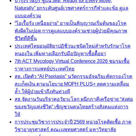
บำรุงราษฎร์ ชูแนวคิด “Ready for Every Move,
Naturally” ยกระดับศูนย์เวชศาสตร์การกีฬาและข้อ ดูแล
แบบองค์รวม
“ไอเรื้อรัง เหนื่อยง่าย” อาจเป็นสัญญาณเริ่มต้นของโรค
พังผืดในปอด การดูแลแบบองค์รวมช่วยผู้ป่วยมีคุณภาพ
ชีวิตที่ดีขึ้น
ประเทศไทยอนุมัติยาปฏิชีวนะชนิดใหม่สำหรับรักษาโรค
หนองใน เพิ่มทางเลือกรับมือปัญหาเชื้อดื้อยา
7th ACT Mycology Virtual Conference 2026 ชมรมเชื้อ
ราทางการแพทย์ประเทศไทย
สธ. เปิดตัว “AI Psoriasis” นวัตกรรมอัจฉริยะคัดกรองโรค
สะเก็ดเงิน ตามนโยบาย MOPH PLUS+ ลดความเหลื่อม
ล้ำ ให้ผู้ป่วยเข้าถึงทันท่วงที
สธ จัดงานวันบริจาคอวัยวะโลก ผนึกภาคีเครือข่าย “ส่งต่อ
ของขวัญแห่งชีวิต” เชิญชวนคนไทยสร้างสังคมแห่งการ
ให้
การประชุมวิชาการประจำปี 2569 หน่วยโรคติดเชื้อ ภาค
วิชาอายุรศาสตร์ คณะแพทยศาสตร์ มหาวิทยาลัย