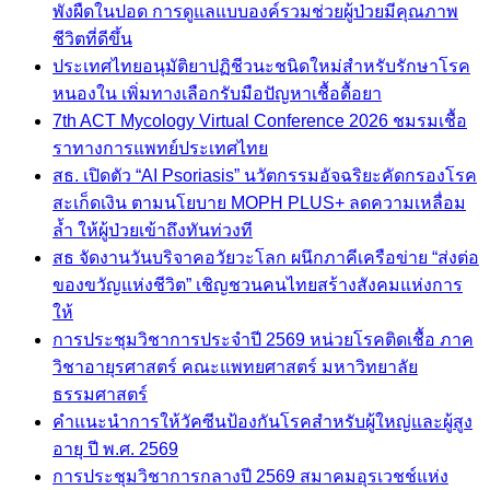
พังผืดในปอด การดูแลแบบองค์รวมช่วยผู้ป่วยมีคุณภาพ
ชีวิตที่ดีขึ้น
ประเทศไทยอนุมัติยาปฏิชีวนะชนิดใหม่สำหรับรักษาโรค
หนองใน เพิ่มทางเลือกรับมือปัญหาเชื้อดื้อยา
7th ACT Mycology Virtual Conference 2026 ชมรมเชื้อ
ราทางการแพทย์ประเทศไทย
สธ. เปิดตัว “AI Psoriasis” นวัตกรรมอัจฉริยะคัดกรองโรค
สะเก็ดเงิน ตามนโยบาย MOPH PLUS+ ลดความเหลื่อม
ล้ำ ให้ผู้ป่วยเข้าถึงทันท่วงที
สธ จัดงานวันบริจาคอวัยวะโลก ผนึกภาคีเครือข่าย “ส่งต่อ
ของขวัญแห่งชีวิต” เชิญชวนคนไทยสร้างสังคมแห่งการ
ให้
การประชุมวิชาการประจำปี 2569 หน่วยโรคติดเชื้อ ภาค
วิชาอายุรศาสตร์ คณะแพทยศาสตร์ มหาวิทยาลัย
ธรรมศาสตร์
คำแนะนำการให้วัคซีนป้องกันโรคสำหรับผู้ใหญ่และผู้สูง
อายุ ปี พ.ศ. 2569
การประชุมวิชาการกลางปี 2569 สมาคมอุรเวชช์แห่ง