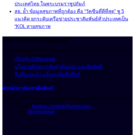
ประเทศไทย ในพระบรมราชูปถัมภ์
สธ. ย้ำ ข้อมูลสุขภาพที่ถูกต้อง คือ “วัคซีนที่ดีที่สุด” ชู 5
แนวคิด ยกระดับเครือข่ายประชาสัมพันธ์ทั่วประเทศเป็น
“KOL สายสุขภาพ
นโยบายเกี่ยวกับ CIMjournal
เกี่ยวกับ CIMjournal
นโยบายด้านการจัดทำต้นฉบับ และลิขสิทธิ์
รับข้อแนะนำ แจ้งละเมิดลิขสิทธิ์
ฝากข่าว-ประชาสัมพันธ์
E-mail :
hwplus.content@gmail.com
Line :
@cimjournal