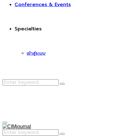
Conferences & Events
Specialties
เข้าสู่ระบบ
Search
Search
for:
Facebook
Primary
Menu
Search
Search