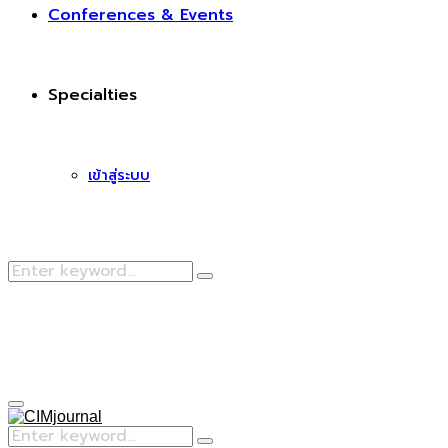
Conferences & Events
Specialties
เข้าสู่ระบบ
Search
Search
for:
Facebook
Primary
Menu
Search
Search