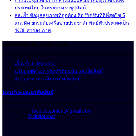
การประชุมวิชาการกลางปี 2569 สมาคมอุรเวชช์แห่ง
ประเทศไทย ในพระบรมราชูปถัมภ์
สธ. ย้ำ ข้อมูลสุขภาพที่ถูกต้อง คือ “วัคซีนที่ดีที่สุด” ชู 5
แนวคิด ยกระดับเครือข่ายประชาสัมพันธ์ทั่วประเทศเป็น
“KOL สายสุขภาพ
นโยบายเกี่ยวกับ CIMjournal
เกี่ยวกับ CIMjournal
นโยบายด้านการจัดทำต้นฉบับ และลิขสิทธิ์
รับข้อแนะนำ แจ้งละเมิดลิขสิทธิ์
ฝากข่าว-ประชาสัมพันธ์
E-mail :
hwplus.content@gmail.com
Line :
@cimjournal