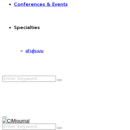
Conferences & Events
Specialties
เข้าสู่ระบบ
Search
Search
for:
Facebook
Primary
Menu
Search
Search