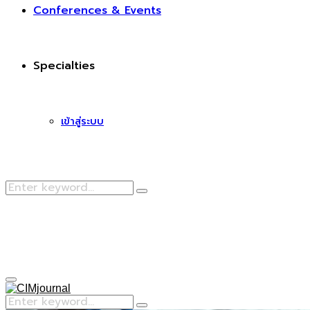
Conferences & Events
Specialties
เข้าสู่ระบบ
Search
Search
for:
Facebook
Primary
Menu
Search
Search