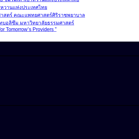
บาหวานแห่งประเทศไทย
วชศาสตร์ คณะแพทยศาสตร์ศิริราชพยาบาล
ทบอลิซึม มหาวิทยาลัยธรรมศาสตร์
for Tomorrow’s Providers ”