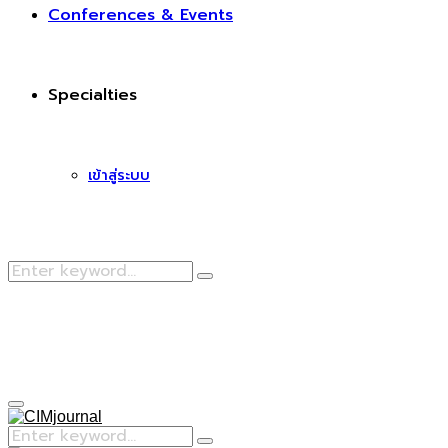
Conferences & Events
Specialties
เข้าสู่ระบบ
Search
Search
for:
Facebook
Primary
Menu
Search
Search