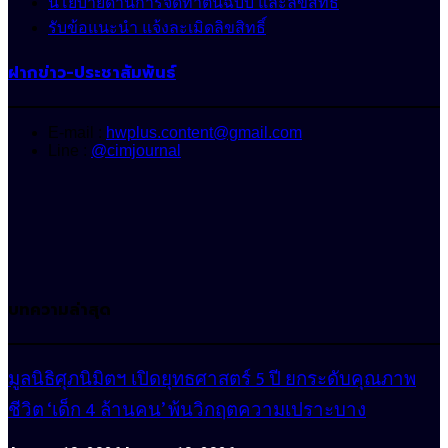
นโยบายด้านการจัดทำต้นฉบับ และลิขสิทธิ์
รับข้อแนะนำ แจ้งละเมิดลิขสิทธิ์
ฝากข่าว-ประชาสัมพันธ์
E-mail :
hwplus.content@gmail.com
Line :
@cimjournal
บทความล่าสุด
มูลนิธิศุภนิมิตฯ เปิดยุทธศาสตร์ 5 ปี ยกระดับคุณภาพ
ชีวิต ‘เด็ก 4 ล้านคน’ พ้นวิกฤตความเปราะบาง