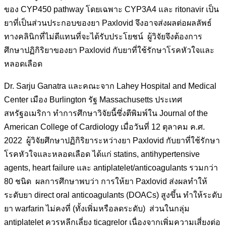
ของ CYP450 pathway โดยเฉพาะ CYP3A4 และ ritonavir เป็น
ยาที่เป็นส่วนประกอบของยา Paxlovid จึงอาจส่งผลต่อผลลัพธ์
ทางคลินิกที่ไม่ดีแทนที่จะได้รับประโยชน์ ผู้วิจัยจึงต้องการ
ศึกษาปฏิกิริยาของยา Paxlovid กับยาที่ใช้รักษาโรคหัวใจและ
หลอดเลือด
Dr. Sarju Ganatra และคณะจาก Lahey Hospital and Medical
Center เมือง Burlington รัฐ Massachusetts ประเทศ
สหรัฐอเมริกา ทำการศึกษาวิจัยนี้ซึ่งตีพิมพ์ใน Journal of the
American College of Cardiology เมื่อวันที่ 12 ตุลาคม ค.ศ.
2022 ผู้วิจัยศึกษาปฏิกิริยาระหว่างยา Paxlovid กับยาที่ใช้รักษา
โรคหัวใจและหลอดเลือด ได้แก่ statins, antihypertensive
agents, heart failure และ antiplatelet/anticoagulants รวมกว่า
80 ชนิด ผลการศึกษาพบว่า การให้ยา Paxlovid ส่งผลทำให้
ระดับยา direct oral anticoagulants (DOACs) สูงขึ้น ทำให้ระดับ
ยา warfarin ไม่คงที่ (ทั้งเพิ่มหรือลดระดับ) ส่วนในกลุ่ม
antiplatelet ควรหลีกเลี่ยง ticagrelor เนื่องจากเพิ่มความเสี่ยงต่อ