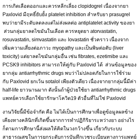
การเกิดเลือดออกและควรหลีกเลี่ยง clopidogrel เนื่องจากยา
Paxlovid มีฤทธิ์ยับยั้ง platelet inhibition สำหรับยา prasugrel
พบว่ายามีระดับลดลงแต่ไม่ส่งผลต่อ antiplatelet activity ของยา
ส่วนกลุ่มยาลดไขมันในเลือด ควรหยุดยา atorvastatin,
rosuvastatin, simvastatin และ lovastatin ชั่วคราว เนื่องจาก
เพิ่มความเสี่ยงต่อภาวะ myopathy และเป็นพิษต่อตับ (liver
toxicity) แต่ยาลดไขมันกลุ่มอื่น เช่น fibrates, ezetimibe และ
PCSK9 inhibitors สามารถให้คู่กับ Paxlovid ได้ ส่วนข้อมูลของ
ยากลุ่ม antiarrhythmic drugs พบว่าไม่ปลอดภัยในการใช้ร่วม
กับ Paxlovid ยกเว้น sotalol เพียงตัวเดียว เนื่องจากยากลุ่มนี้มีค่า
half-life ยาวนานมาก ดังนั้นถ้าผู้ป่วยใช้ยา antiarrhythmic drugs
แพทย์ควรเลือกใช้ยารักษาโควิด19 ตัวอื่นที่ไม่ใช่ Paxlovid
งานวิจัยนี้มีข้อจำกัด คือ ไม่ได้เป็นการศึกษาเพื่อดูข้อมูลผลข้าง
เคียงทางคลินิกที่เกิดขึ้นจากการทำปฏิกิริยาระหว่างยา อย่างไร
ก็ตามการศึกษานี้ส่งผลให้คิดในวงกว้างขึ้น เกี่ยวกับระบบ
สาธารณสุขในการยกระดับการบันทึกเวชระเบียนทางการแพทย์