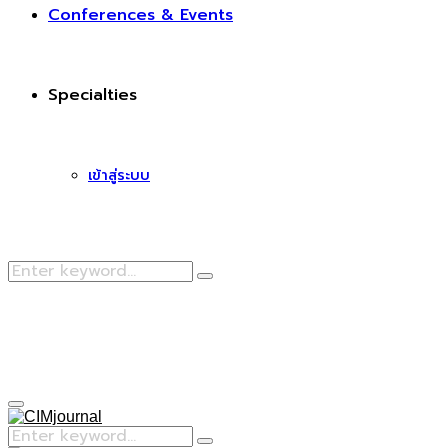
Conferences & Events
Specialties
เข้าสู่ระบบ
Search
Search
for:
Facebook
Primary
Menu
Search
Search