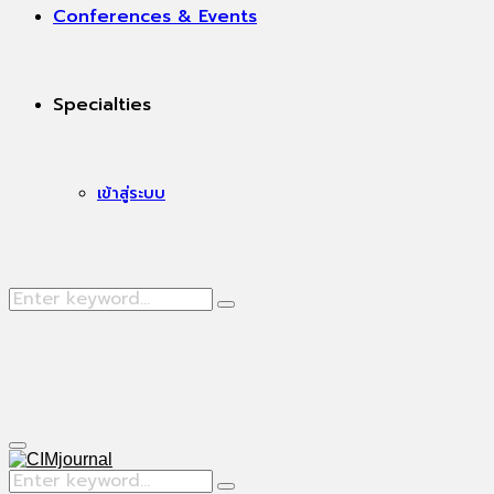
Conferences & Events
Specialties
เข้าสู่ระบบ
Search
Search
for:
Facebook
Primary
Menu
Search
Search