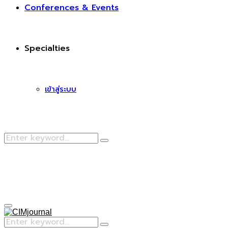
Conferences & Events
Specialties
เข้าสู่ระบบ
Search
Search
for:
Facebook
Primary
Menu
Search
Search