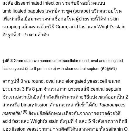
สงสัย disseminated infection ร่วมกับมีรอยโรคแบบ
umbilicated papules แพทย์ควรขูด (scrape) บริเวณรอยโรค
เพื่อนำเนื้อเยื่อมาตรวจหาเชื้อก่อโรค ผู้ป่วยรายนี้ได้ทำ skin
scraping แล้วตรวจด้วยวิธี Gram, acid fast และ Wright’s stain
ดังรูปที่ 3 – 5 ตามลำดับ
รูปที่ 3
Gram stain พบ numerous extracellular round, oval and elongated
fission yeast (3 to 8 µm in size) with clear central septum (หัวลูกศร)
จากรูปที่ 3 พบ round, oval และ elongated yeast cell ขนาด
ประมาณ 3 ถึง 8 µm จำนวนมาก บางเซลล์มี central septum
ชัดเจนบ่งว่าเป็นยีสต์กำลังเพิ่มจำนวนด้วยวิธีแบ่งเซลล์ออกเป็น 2
ส่วนหรือ binary fission ลักษณะเหล่านี้เข้าได้กับ
Talaromyces
(5)
marneffei
ยังพบยีสต์ลักษณะเดียวกันจากการตรวจด้วยวิธี
acid fast และ Wright’s stain ดังรูปที่ 4 และ 5 พึงสังเกตการติดสี
ของ fission yeast ว่าสามารถติดสีได้หลากหลาย ทั้ง safranin O,