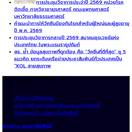
การประชุมวิชาการประจำปี 2569 หน่วยโรค
ติดเชื้อ ภาควิชาอายุรศาสตร์ คณะแพทยศาสตร์
มหาวิทยาลัยธรรมศาสตร์
คำแนะนำการให้วัคซีนป้องกันโรคสำหรับผู้ใหญ่และผู้สูงอายุ
ปี พ.ศ. 2569
การประชุมวิชาการกลางปี 2569 สมาคมอุรเวชช์แห่ง
ประเทศไทย ในพระบรมราชูปถัมภ์
สธ. ย้ำ ข้อมูลสุขภาพที่ถูกต้อง คือ “วัคซีนที่ดีที่สุด” ชู 5
แนวคิด ยกระดับเครือข่ายประชาสัมพันธ์ทั่วประเทศเป็น
“KOL สายสุขภาพ
นโยบายเกี่ยวกับ CIMjournal
เกี่ยวกับ CIMjournal
นโยบายด้านการจัดทำต้นฉบับ และลิขสิทธิ์
รับข้อแนะนำ แจ้งละเมิดลิขสิทธิ์
ฝากข่าว-ประชาสัมพันธ์