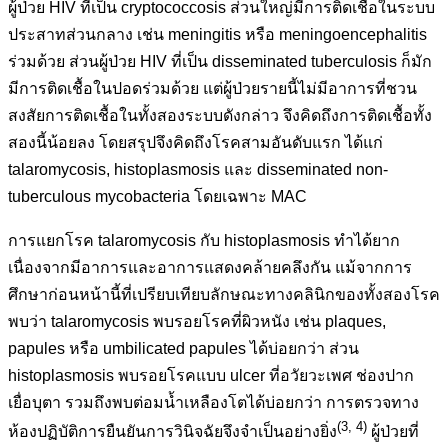
ผู้ป่วย HIV ที่เป็น cryptococcosis ส่วนใหญ่มีการติดเชื้อในระบบ
ประสาทส่วนกลาง เช่น meningitis หรือ meningoencephalitis
ร่วมด้วย ส่วนผู้ป่วย HIV ที่เป็น disseminated tuberculosis ก็มัก
มีการติดเชื้อในปอดร่วมด้วย แต่ผู้ป่วยรายนี้ไม่มีอาการที่ชวน
สงสัยการติดเชื้อในทั้งสองระบบดังกล่าว จึงคิดถึงการติดเชื้อทั้ง
สองนี้น้อยลง โดยสรุปจึงคิดถึงโรคสามอันดับแรก ได้แก่
talaromycosis, histoplasmosis และ disseminated non-
tuberculous mycobacteria โดยเฉพาะ MAC
การแยกโรค talaromycosis กับ histoplasmosis ทำได้ยาก
เนื่องจากมีอาการและอาการแสดงคล้ายคลึงกัน แม้จากการ
ศึกษาก่อนหน้านี้ที่เปรียบเทียบลักษณะทางคลินิกของทั้งสองโรค
พบว่า talaromycosis พบรอยโรคที่ผิวหนัง เช่น plaques,
papules หรือ umbilicated papules ได้บ่อยกว่า ส่วน
histoplasmosis พบรอยโรคแบบ ulcer ที่อวัยวะเพศ ช่องปาก
เยื่อบุตา รวมถึงพบต่อมน้ำเหลืองโตได้บ่อยกว่า การตรวจทาง
(3
, 4)
ห้องปฏิบัติการยืนยันการวินิจฉัยจึงจำเป็นอย่างยิ่ง
ผู้ป่วยที่