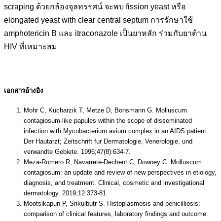
scraping ด้วยกล้องจุลทรรศน์ จะพบ fission yeast หรือ
elongated yeast with clear central septum การรักษาใช้
amphotericin B และ itraconazole เป็นยาหลัก ร่วมกับยาต้าน
HIV ที่เหมาะสม
เอกสารอ้างอิง
Mohr C, Kucharzik T, Metze D, Bonsmann G. Molluscum
contagiosum-like papules within the scope of disseminated
infection with Mycobacterium avium complex in an AIDS patient.
Der Hautarzt; Zeitschrift fur Dermatologie, Venerologie, und
verwandte Gebiete. 1996;47(8):634-7.
Meza-Romero R, Navarrete-Dechent C, Downey C. Molluscum
contagiosum: an update and review of new perspectives in etiology,
diagnosis, and treatment. Clinical, cosmetic and investigational
dermatology. 2019;12:373-81.
Mootsikapun P, Srikulbutr S. Histoplasmosis and penicilliosis:
comparison of clinical features, laboratory findings and outcome.