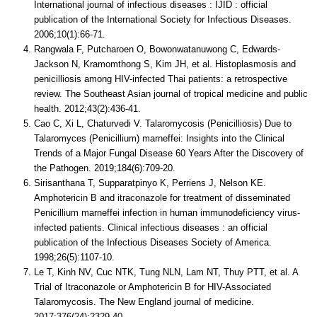
International journal of infectious diseases : IJID : official
publication of the International Society for Infectious Diseases.
2006;10(1):66-71.
Rangwala F, Putcharoen O, Bowonwatanuwong C, Edwards-
Jackson N, Kramomthong S, Kim JH, et al. Histoplasmosis and
penicilliosis among HIV-infected Thai patients: a retrospective
review. The Southeast Asian journal of tropical medicine and public
health. 2012;43(2):436-41.
Cao C, Xi L, Chaturvedi V. Talaromycosis (Penicilliosis) Due to
Talaromyces (Penicillium) marneffei: Insights into the Clinical
Trends of a Major Fungal Disease 60 Years After the Discovery of
the Pathogen. 2019;184(6):709-20.
Sirisanthana T, Supparatpinyo K, Perriens J, Nelson KE.
Amphotericin B and itraconazole for treatment of disseminated
Penicillium marneffei infection in human immunodeficiency virus-
infected patients. Clinical infectious diseases : an official
publication of the Infectious Diseases Society of America.
1998;26(5):1107-10.
Le T, Kinh NV, Cuc NTK, Tung NLN, Lam NT, Thuy PTT, et al. A
Trial of Itraconazole or Amphotericin B for HIV-Associated
Talaromycosis. The New England journal of medicine.
2017;376(24):2329-40.