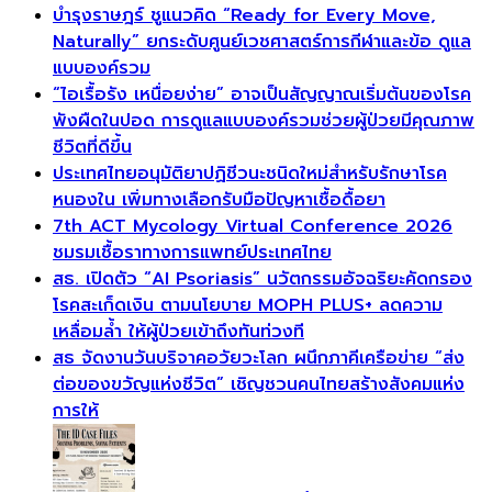
บำรุงราษฎร์ ชูแนวคิด “Ready for Every Move,
Naturally” ยกระดับศูนย์เวชศาสตร์การกีฬาและข้อ ดูแล
แบบองค์รวม
“ไอเรื้อรัง เหนื่อยง่าย” อาจเป็นสัญญาณเริ่มต้นของโรค
พังผืดในปอด การดูแลแบบองค์รวมช่วยผู้ป่วยมีคุณภาพ
ชีวิตที่ดีขึ้น
ประเทศไทยอนุมัติยาปฏิชีวนะชนิดใหม่สำหรับรักษาโรค
หนองใน เพิ่มทางเลือกรับมือปัญหาเชื้อดื้อยา
7th ACT Mycology Virtual Conference 2026
ชมรมเชื้อราทางการแพทย์ประเทศไทย
สธ. เปิดตัว “AI Psoriasis” นวัตกรรมอัจฉริยะคัดกรอง
โรคสะเก็ดเงิน ตามนโยบาย MOPH PLUS+ ลดความ
เหลื่อมล้ำ ให้ผู้ป่วยเข้าถึงทันท่วงที
สธ จัดงานวันบริจาคอวัยวะโลก ผนึกภาคีเครือข่าย “ส่ง
ต่อของขวัญแห่งชีวิต” เชิญชวนคนไทยสร้างสังคมแห่ง
การให้