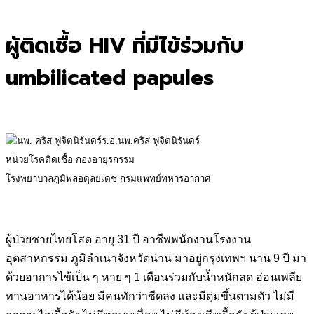
for:
ผู้ติดเชื้อ HIV ที่มีไข้ร่วมกับ
umbilicated papules
ร.อ.นพ.คริส ฟูจิตนิรันดร์
หน่วยโรคติดเชื้อ กองอายุรกรรม
โรงพยาบาลภูมิพลอดุลยเดช กรมแพทย์ทหารอากาศ
ผู้ป่วยชายไทยโสด อายุ 31 ปี อาชีพพนักงานโรงงาน
อุตสาหกรรม ภูมิลำเนาจังหวัดน่าน มาอยู่กรุงเทพฯ นาน 9 ปี มา
ด้วยอาการไข้เป็น ๆ หาย ๆ 1 เดือนร่วมกับน้ำหนักลด อ่อนเพลีย
ทานอาหารได้น้อย มีคนทักว่าซีดลง และมีตุ่มขึ้นตามตัว ไม่มี