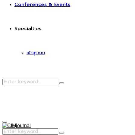
Conferences & Events
Specialties
เข้าสู่ระบบ
Search
Search
for:
Facebook
Primary
Menu
Search
Search