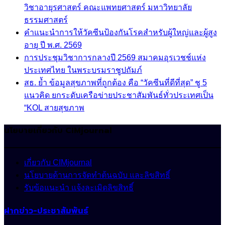
วิชาอายุรศาสตร์ คณะแพทยศาสตร์ มหาวิทยาลัย
ธรรมศาสตร์
คำแนะนำการให้วัคซีนป้องกันโรคสำหรับผู้ใหญ่และผู้สูง
อายุ ปี พ.ศ. 2569
การประชุมวิชาการกลางปี 2569 สมาคมอุรเวชช์แห่ง
ประเทศไทย ในพระบรมราชูปถัมภ์
สธ. ย้ำ ข้อมูลสุขภาพที่ถูกต้อง คือ “วัคซีนที่ดีที่สุด” ชู 5
แนวคิด ยกระดับเครือข่ายประชาสัมพันธ์ทั่วประเทศเป็น
“KOL สายสุขภาพ
นโยบายเกี่ยวกับ CIMjournal
เกี่ยวกับ CIMjournal
นโยบายด้านการจัดทำต้นฉบับ และลิขสิทธิ์
รับข้อแนะนำ แจ้งละเมิดลิขสิทธิ์
ฝากข่าว-ประชาสัมพันธ์