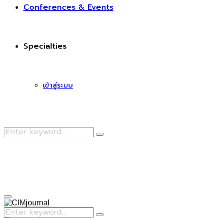
Conferences & Events
Specialties
เข้าสู่ระบบ
Search
Search
for:
Facebook
Primary
Menu
Search
Search