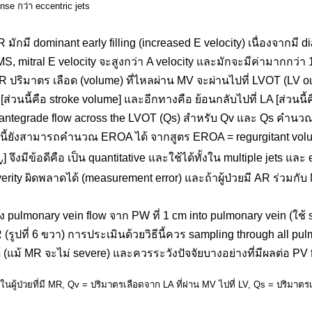
nse กว่า eccentric jets
 มักมี dominant early filling (increased E velocity) เนื่องจากมี di
t MS, mitral E velocity จะสูงกว่า A velocity และมักจะมีค่ามากกว่า
 ปริมาตร เลือด (volume) ที่ไหลผ่าน MV จะผ่านไปที่ LVOT (LV out
นนี้คือ stroke volume] และอีกทางคือ ย้อนกลับไปที่ LA [ส่วนนี้คือ
และ antegrade flow across the LVOT (Qs) สำหรับ Qv และ Qs คำนว
ีนี้ยังสามารถคำนวณ EROA ได้ จากสูตร EROA = regurgitant vol
] จึงมีข้อดีคือ เป็น quantitative และใช้ได้ทั้งใน multiple jets แ
v
ity ผิดพลาดได้ (measurement error) และถ้าผู้ป่วยมี AR ร่วมกับ 
ulmonary vein flow จาก PW ที่ 1 cm into pulmonary vein (ใช้ s
(รูปที่ 6 ขวา) การประเมินด้วยวิธีนี้ควร sampling through all p
ได้ (แม้ MR จะไม่ severe) และควรระวังปัจจัยบางอย่างที่มีผลต่อ PV 
ู้ป่วยที่มี MR, Qv = ปริมาตรเลือดจาก LA ที่ผ่าน MV ไปที่ LV,
Qs = ปริมาตรเ