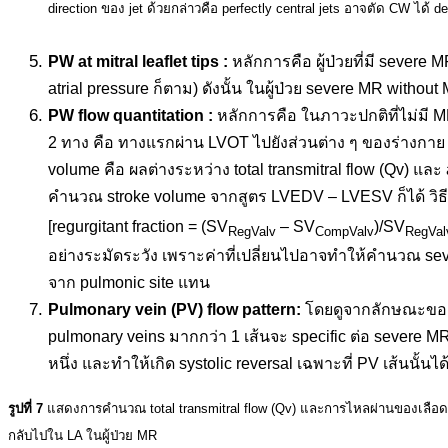
direction ของ jet ด้วยกล่าวคือ perfectly central jets อาจตัด CW ได้ de
.
PW at mitral leaflet tips :
หลักการคือ ผู้ป่วยที่มี severe MR
atrial pressure ก็ตาม) ดังนั้น ในผู้ป่วย severe MR withou
PW flow quantitation :
หลักการคือ ในภาวะปกติที่ไม่มี MR
2 ทาง คือ ทางแรกผ่าน LVOT ไปยังส่วนต่าง ๆ ของร่างกาย [ส่ว
volume คือ ผลต่างระหว่าง total transmitral flow (Qv) 
คำนวณ stroke volume จากสูตร LVEDV – LVESV ก็ได้ วิธ
[regurgitant fraction = (SV
– SV
)/SV
RegValv
CompValv
RegVal
อย่างระมัดระวัง เพราะค่าที่เปลี่ยนไปอาจทำให้คำนวณ sever
จาก pulmonic site แทน
Pulmonary vein (PV) flow pattern:
โดยดูจากลักษณะของ p
pulmonary veins มากกว่า 1 เส้นจะ specific ต่อ severe MR 
หนึ่ง และทำให้เกิด systolic reversal เฉพาะที่ PV เส้นนั้น
รูปที่ 7
แสดงการคำนวณ total transmitral flow (Qv) และการไหลผ่านของเลือดในผ
กลับไปใน LA ในผู้ป่วย MR