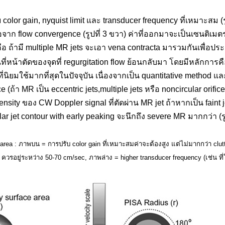
color gain, nyquist limit และ transducer frequency ที่เหมาะสม (รู
่อจาก flow convergence (รูปที่ 3 ขวา) ค่าที่ออกมาจะเป็นเซนติเม
คือ ถ้ามี multiple MR jets จะเอา vena contracta มารวมกันเพื่อประเ
นที่หน้าตัดของจุดที่ regurgitation flow ย้อนกลับมา โดยมีหลักกา
MR ที่นิยมใช้มากที่สุดในปัจจุบัน เนื่องจากเป็น quantitative metho
e (ถ้า MR เป็น eccentric jets,multiple jets หรือ noncircular orifice
ensity ของ CW Doppler signal ที่ตัดผ่าน MR jet ถ้าหากเป็น faint
jet contour with early peaking จะนึกถึง severe MR มากกว่า (รูปที
t area : ภาพบน = การปรับ color gain ที่เหมาะสมค่าจะต้องสูง แต่ไม่มากกว่า
clu
t ควรอยู่ระหว่าง 50-70 cm/sec, ภาพล่าง = higher transducer frequency (เช่น ที