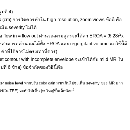
ปที่ 4)
ตร (cm) การวัดควรทำใน high-resolution, zoom views ข้อดี คือ
มิน severity ไม่ได้
2
รคือ flow in = flow out คำนวณตามสูตรจะได้ค่า EROA = (6.28r
x
d และสามารถคำนวณได้ทั้ง EROA และ regurgitant volume แต่วิธีนี้มี
 ค่าที่ได้อาจไม่ตรงเท่าที่ควร)
 jet contour with incomplete envelope จะเข้าได้กับ mild MR ใน
่ 6 ซ้าย) ข้อจำกัดของวิธีนี้คือ
tter noise level หากปรับ color gain มากเกินไปจะเห็น severity ของ MR มาก
2
่ใช้ใน TEE) จะทำให้เห็น jet ใหญ่ขึ้นเล็กน้อย