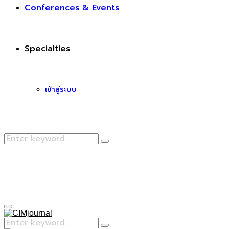
Conferences & Events
Specialties
เข้าสู่ระบบ
Search
Search
for:
Facebook
Primary
Menu
Search
Search