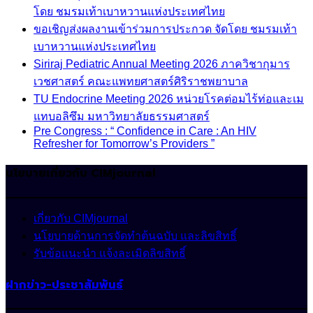
โดย ชมรมเท้าเบาหวานแห่งประเทศไทย
ขอเชิญส่งผลงานเข้าร่วมการประกวด จัดโดย ชมรมเท้า
เบาหวานแห่งประเทศไทย
Siriraj Pediatric Annual Meeting 2026 ภาควิชากุมาร
เวชศาสตร์ คณะแพทยศาสตร์ศิริราชพยาบาล
TU Endocrine Meeting 2026 หน่วยโรคต่อมไร้ท่อและเม
แทบอลิซึม มหาวิทยาลัยธรรมศาสตร์
Pre Congress : “ Confidence in Care : An HIV
Refresher for Tomorrow’s Providers ”
นโยบายเกี่ยวกับ CIMjournal
เกี่ยวกับ CIMjournal
นโยบายด้านการจัดทำต้นฉบับ และลิขสิทธิ์
รับข้อแนะนำ แจ้งละเมิดลิขสิทธิ์
ฝากข่าว-ประชาสัมพันธ์