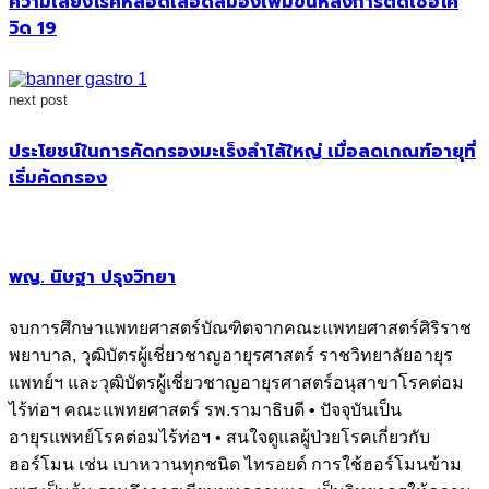
ความเสี่ยงโรคหลอดเลือดสมองเพิ่มขึ้นหลังการติดเชื้อโค
วิด 19
next post
ประโยชน์ในการคัดกรองมะเร็งลำไส้ใหญ่ เมื่อลดเกณฑ์อายุที่
เริ่มคัดกรอง
พญ. นิษฐา ปรุงวิทยา
จบการศึกษาแพทยศาสตร์บัณฑิตจากคณะแพทยศาสตร์ศิริราช
พยาบาล, วุฒิบัตรผู้เชี่ยวชาญอายุรศาสตร์ ราชวิทยาลัยอายุร
แพทย์ฯ และวุฒิบัตรผู้เชี่ยวชาญอายุรศาสตร์อนุสาขาโรคต่อม
ไร้ท่อฯ คณะแพทยศาสตร์ รพ.รามาธิบดี • ปัจจุบันเป็น
อายุรแพทย์โรคต่อมไร้ท่อฯ • สนใจดูแลผู้ป่วยโรคเกี่ยวกับ
ฮอร์โมน เช่น เบาหวานทุกชนิด ไทรอยด์ การใช้ฮอร์โมนข้าม