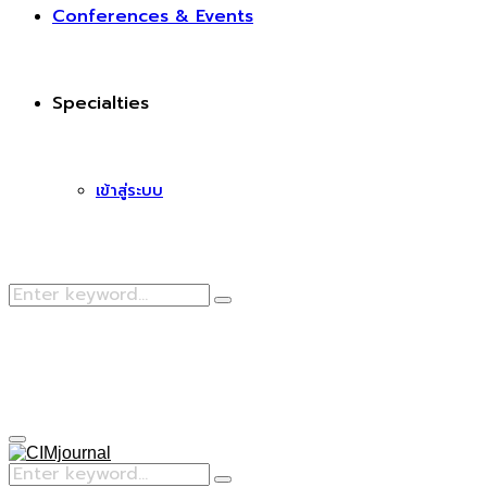
Conferences & Events
Specialties
เข้าสู่ระบบ
Search
Search
for:
Facebook
Primary
Menu
Search
Search