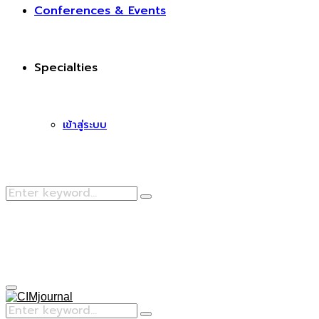
Conferences & Events
Specialties
เข้าสู่ระบบ
Search
Search
for:
Facebook
Primary
Menu
Search
Search