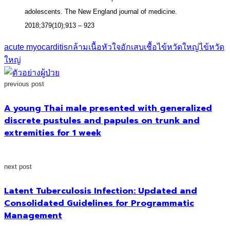
adolescents. The New England journal of medicine.
2018;379(10);913 – 923
acute myocarditis
กล้ามเนื้อหัวใจอักเสบ
เชื้อไข้หวัดใหญ่
ไข้หวัด
ใหญ่
previous post
A young Thai male presented with generalized
discrete pustules and papules on trunk and
extremities for 1 week
next post
Latent Tuberculosis Infection: Updated and
Consolidated Guidelines for Programmatic
Management