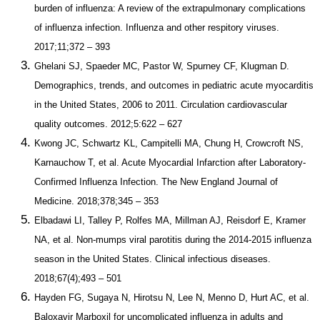
burden of influenza: A review of the extrapulmonary complications
of influenza infection. Influenza and other respitory viruses.
2017;11;372 – 393
Ghelani SJ, Spaeder MC, Pastor W, Spurney CF, Klugman D.
Demographics, trends, and outcomes in pediatric acute myocarditis
in the United States, 2006 to 2011. Circulation cardiovascular
quality outcomes. 2012;5:622 – 627
Kwong JC, Schwartz KL, Campitelli MA, Chung H, Crowcroft NS,
Karnauchow T, et al. Acute Myocardial Infarction after Laboratory-
Confirmed Influenza Infection. The New England Journal of
Medicine. 2018;378;345 – 353
Elbadawi LI, Talley P, Rolfes MA, Millman AJ, Reisdorf E, Kramer
NA, et al. Non-mumps viral parotitis during the 2014-2015 influenza
season in the United States. Clinical infectious diseases.
2018;67(4);493 – 501
Hayden FG, Sugaya N, Hirotsu N, Lee N, Menno D, Hurt AC, et al.
Baloxavir Marboxil for uncomplicated influenza in adults and