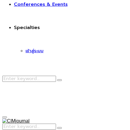
Conferences & Events
Specialties
เข้าสู่ระบบ
Search
Search
for:
Facebook
Primary
Menu
Search
Search