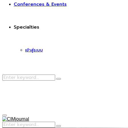
Conferences & Events
Specialties
เข้าสู่ระบบ
Search
Search
for:
Facebook
Primary
Menu
Search
Search