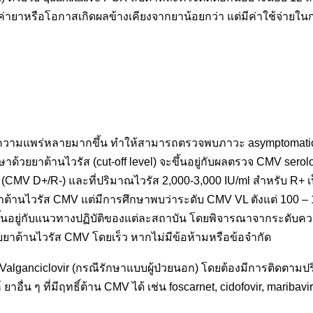
ืองค่ายาหรือโอกาสเกิดผลข้างเคียงจากยาน้อยกว่า แต่มีค่าใช้จ่าย
ีความแพร่หลายมากขึ้น ทำให้สามารถตรวจพบภาวะ asymptomatic infect
กษาด้วยยาต้านไวรัส (cut-off level) จะขึ้นอยู่กับผลตรวจ CMV se
ง (CMV D+/R-) และที่ปริมาณไวรัส 2,000-3,000 IU/ml สำหรับ R+ เป็
่มยาต้านไวรัส CMV แต่มีการศึกษาพบว่าระดับ CMV VL ตังแต่ 100 – 1
้นอยู่กับแนวทางปฏิบัติของแต่ละสถาบัน โดยพิจารณาจากระดับควา
ับยาต้านไวรัส CMV โดยเร็ว หากไม่มีข้อห้ามหรือข้อจำกัด
ือ Valganciclovir (กรณีรักษาแบบผู้ป่วยนอก) โดยต้องมีการติดตา
 ยาอื่น ๆ ที่มีฤทธิ์ต้าน CMV ได้ เช่น foscarnet, cidofovir, mariba