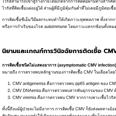
ไวรัสสามารถเข้าสู่ร่างกายโดยเกิดจากการติดต่อผ่านทางสารคัดหลั่
ไวรัสที่ติดเชื้อแฝงอยู่ได้ ส่วนผู้ที่มีภูมิคุ้มกันต่ำที่ไม่เคยมี
การติดเชื้อซีเอ็มวีมีผลกระทบทำให้เกิดภาวะทุพพลภาพ ทั้งจากกา
หรือการกำเริบของโรค autoimmune โดยภาวะแทรกซ้อนทั้งหมด อา
นิยามและเกณฑ์การวินิจฉัยการติดเชื้อ CM
การติดเชื้อชนิดไม่แสดงอาการ
(asymptomatic CMV infection
หมายถึง การตรวจพบหลักฐานของการติดเชื้อ CMV ในเลือดโดยไม
CMV antigenemia คือการตรวจพบ pp65 antigen ของ CMV
CMV DNAemia คือการตรวจพบสารพันธุกรรมของ CMV ด้วยว
CMV viremia คือการตรวจพบ CMV จากการเพาะเชื้อไวรั
ทั้งนี้ถึงแม้ผู้ป่วยจะไม่มีอาการ การติดเชื้อ CMV ก็ยังส่งผลทา
ตับอักเสบ จนอาจทำให้เกิดภาวะแทรกซ้อนรุนแรง เพิ่มโอกาสการ