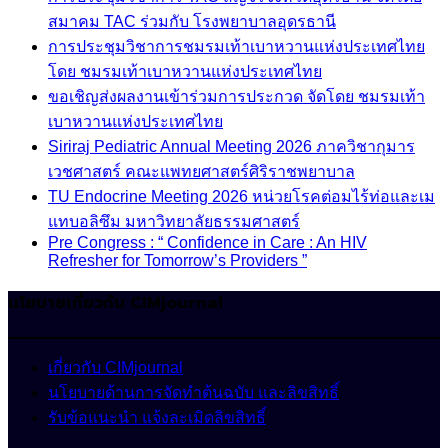
สมาคม TAC ร่วมกับ โรงพยาบาลอุดรธานี
การประชุมวิชาการชมรมเท้าเบาหวานแห่งประเทศไทย
โดย ชมรมเท้าเบาหวานแห่งประเทศไทย
ขอเชิญส่งผลงานเข้าร่วมการประกวด จัดโดย ชมรมเท้า
เบาหวานแห่งประเทศไทย
Siriraj Pediatric Annual Meeting 2026 ภาควิชากุมาร
เวชศาสตร์ คณะแพทยศาสตร์ศิริราชพยาบาล
TU Endocrine Meeting 2026 หน่วยโรคต่อมไร้ท่อและเม
แทบอลิซึม มหาวิทยาลัยธรรมศาสตร์
Pre Congress : “ Confidence in Care : An HIV
Refresher for Tomorrow’s Providers ”
นโยบายเกี่ยวกับ CIMjournal
เกี่ยวกับ CIMjournal
นโยบายด้านการจัดทำต้นฉบับ และลิขสิทธิ์
รับข้อแนะนำ แจ้งละเมิดลิขสิทธิ์