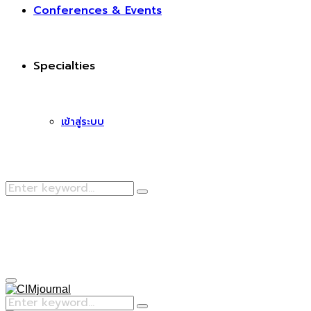
Conferences & Events
Specialties
เข้าสู่ระบบ
Search
Search
for:
Facebook
Primary
Menu
Search
Search