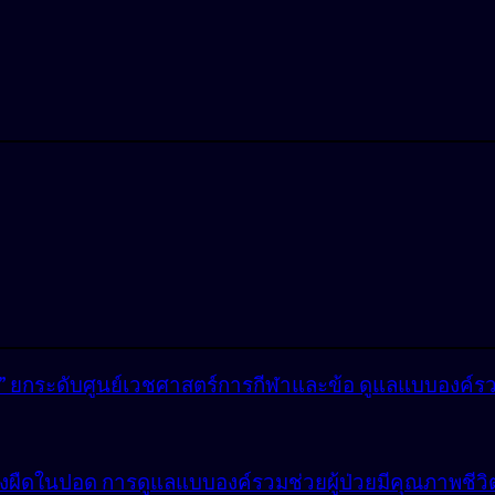
lly” ยกระดับศูนย์เวชศาสตร์การกีฬาและข้อ ดูแลแบบองค์ร
ังผืดในปอด การดูแลแบบองค์รวมช่วยผู้ป่วยมีคุณภาพชีวิตที