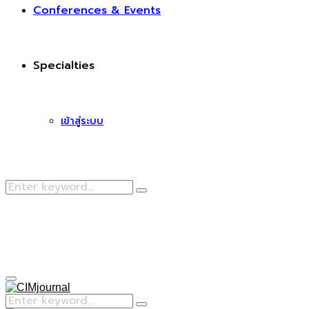
Conferences & Events
Specialties
เข้าสู่ระบบ
Search
Search
for:
Facebook
Primary
Menu
Search
Search