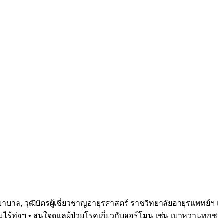
 วุฒิบัตรผู้เชี่ยวชาญอายุรศาสตร์ ราชวิทยาลัยอายุรแพทย์ฯ แล
ไร้ท่อฯ • สนใจดูแลผู้ป่วยโรคเกี่ยวกับฮอร์โมน เช่น เบาหวานทุก