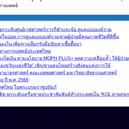
ทางแพทย์
y” ยกระดับศูนย์เวชศาสตร์การกีฬาและข้อ ดูแลแบบองค์รวม
ืดในปอด การดูแลแบบองค์รวมช่วยผู้ป่วยมีคุณภาพชีวิตที่ดีขึ้น
ใน เพิ่มทางเลือกรับมือปัญหาเชื้อดื้อยา
ราทางการแพทย์ประเทศไทย
สะเก็ดเงิน ตามนโยบาย MOPH PLUS+ ลดความเหลื่อมล้ำ ให้ผู้ป่วยเข
อของขวัญแห่งชีวิต” เชิญชวนคนไทยสร้างสังคมแห่งการให้
วิชาอายุรศาสตร์ คณะแพทยศาสตร์ มหาวิทยาลัยธรรมศาสตร์
ุ ปี พ.ศ. 2569
เทศไทย ในพระบรมราชูปถัมภ์
 5 แนวคิด ยกระดับเครือข่ายประชาสัมพันธ์ทั่วประเทศเป็น “KOL สายสุ