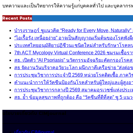
บทความและเป็นวิทยากรให้ความรู้แก่บุคคลทั่วไป และบุคลากร
Recent Posts
บำรุงราษฎร์ ชูแนวคิด “Ready for Every Move, Naturall
“ไอเรื้อรัง เหนื่อยง่าย” อาจเป็นสัญญาณเริ่มต้นของโรคพังผ
ประเทศไทยอนุมัติยาปฏิชีวนะชนิดใหม่สำหรับรักษาโรคหนอง
7th ACT Mycology Virtual Conference 2026 ชมรมเชื้อ
สธ. เปิดตัว “AI Psoriasis” นวัตกรรมอัจฉริยะคัดกรองโรค
สธ จัดงานวันบริจาคอวัยวะโลก ผนึกภาคีเครือข่าย “ส่งต่
การประชุมวิชาการประจำปี 2569 หน่วยโรคติดเชื้อ ภาค
คำแนะนำการให้วัคซีนป้องกันโรคสำหรับผู้ใหญ่และผู้สูงอาย
การประชุมวิชาการกลางปี 2569 สมาคมอุรเวชช์แห่งประ
สธ. ย้ำ ข้อมูลสุขภาพที่ถูกต้อง คือ “วัคซีนที่ดีที่สุด” ชู
นโยบายเกี่ยวกับ CIMjournal
เกี่ยวกับ CIMjournal