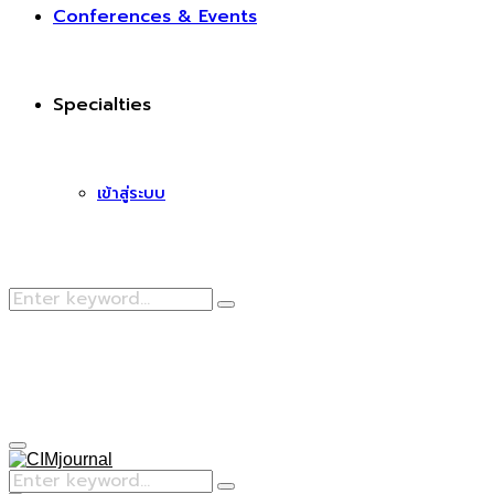
Conferences & Events
Specialties
เข้าสู่ระบบ
Search
Search
for:
Facebook
Primary
Menu
Search
Search