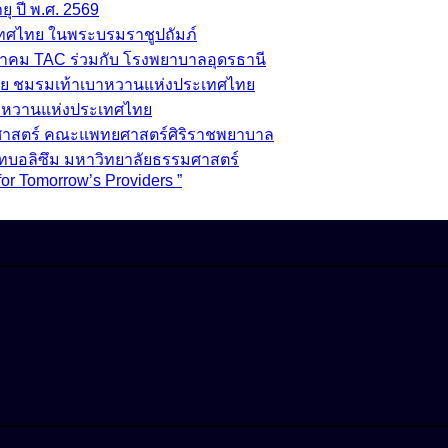
ุ ปี พ.ศ. 2569
เทศไทย ในพระบรมราชูปถัมภ์
มาคม TAC ร่วมกับ โรงพยาบาลอุดรธานี
ย ชมรมเท้าเบาหวานแห่งประเทศไทย
บาหวานแห่งประเทศไทย
วชศาสตร์ คณะแพทยศาสตร์ศิริราชพยาบาล
ทบอลิซึม มหาวิทยาลัยธรรมศาสตร์
for Tomorrow’s Providers ”