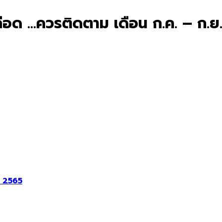
ลือด …ควรติดตาม เดือน ก.ค. – ก.ย
. 2565