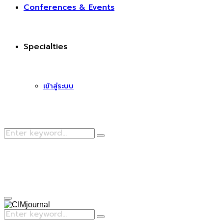
Conferences & Events
Specialties
เข้าสู่ระบบ
Search
Search
for:
Facebook
Primary
Menu
Search
Search