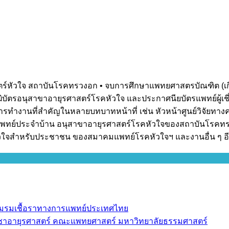
ศาสตร์หัวใจ สถาบันโรคทรวงอก • จบการศึกษาแพทยศาสตรบัณฑิต (
ฒิบัตรอนุสาขาอายุรศาสตร์โรคหัวใจ และประกาศนียบัตรแพทย์ผู้
ทำงานที่สำคัญในหลายบทบาทหน้าที่ เช่น หัวหน้าศูนย์วิจัยทางคล
ทย์ประจำบ้าน อนุสาขาอายุรศาสตร์โรคหัวใจของสถาบันโรคทร
วใจสำหรับประชาชน ของสมาคมแพทย์โรคหัวใจฯ และงานอื่น ๆ อี
 ชมรมเชื้อราทางการแพทย์ประเทศไทย
วิชาอายุรศาสตร์ คณะแพทยศาสตร์ มหาวิทยาลัยธรรมศาสตร์