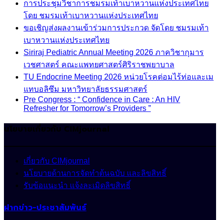
การประชุมวิชาการชมรมเท้าเบาหวานแห่งประเทศไทย
โดย ชมรมเท้าเบาหวานแห่งประเทศไทย
ขอเชิญส่งผลงานเข้าร่วมการประกวด จัดโดย ชมรมเท้า
เบาหวานแห่งประเทศไทย
Siriraj Pediatric Annual Meeting 2026 ภาควิชากุมาร
เวชศาสตร์ คณะแพทยศาสตร์ศิริราชพยาบาล
TU Endocrine Meeting 2026 หน่วยโรคต่อมไร้ท่อและเม
แทบอลิซึม มหาวิทยาลัยธรรมศาสตร์
Pre Congress : “ Confidence in Care : An HIV
Refresher for Tomorrow’s Providers ”
นโยบายเกี่ยวกับ CIMjournal
เกี่ยวกับ CIMjournal
นโยบายด้านการจัดทำต้นฉบับ และลิขสิทธิ์
รับข้อแนะนำ แจ้งละเมิดลิขสิทธิ์
ฝากข่าว-ประชาสัมพันธ์