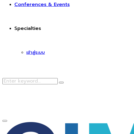
Conferences & Events
Specialties
เข้าสู่ระบบ
Search
Search
for:
Facebook
Primary
Menu