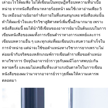
เล่า
อะไรให้ผมฟัง ไม่ได้เขียนเป็นทฤษฎีหรือบทความที่น่าเบื่อ
หน่าย จาก
หนังสือที่หนาหลายร้อยหน้า ผมใช้เวลาอ่านเพียง 5
วัน เหมือนอ่านนิยาย
กำลังภายในที่แสนสนุกเลย หนังสือเล่มนั้น
ทำให้ผมเข้าใจและรักวิชา
สูติศาสตร์เพิ่มขึ้นอีกมากมาย เพราะ
หนังสือเล่มนี้ ผมได้นำวิธีเขียนของ
อาจารย์มาเป็นต้นแบบในการ
เขียนหนังสือของผมทั้งการเขียนตำราทาง
การแพทย์และการ
เขียนบทความอื่น ๆ และทุกเล่มที่ผมเขียนประสบ
ความสำเร็จใน
การจำหน่าย แต่น่าจะใช้ขอตำแหน่งทางวิชาการยากเพราะ
ไม่
ค่อยเข้ากับจริตของหลักเกณฑ์การเขียนตำราเพื่อขอตำแหน่ง
ทาง
วิชาการ ปัจจุบันอาจารย์วราวุธกับผมมีโอกาสพบปะกัน
หลายครั้ง และผม
ไม่เคยลืมที่จะเล่าแรงบันดาลใจในการเขียน
หนังสือของผมว่ามาจาก
อาจารย์วราวุธที่ผมให้ความเคารพ
ตลอดมา