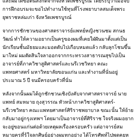
และผม
ได้ขอต้นสังกัดจากจังหวัดเพชรบูรณ์ โดยระบุว่าเมื่อจบ
การฝึกอบรมจะ
ขอไปทำงานใช้ทุนที่โรงพยาบาลสมเด็จพระ
ยุพราชหล่มเก่า จังหวัด
เพชรบูรณ์
จากการชักชวนของศาสตราจารย์แพทย์หญิงชวนชม สกนธ
วัฒน์ ทำให้
ความอยากเป็นครูของผมที่เคยใฝ่ฝันมาตั้งแต่เป็น
นักเรียนชั้นมัธยมและ
มอดดับไปเกือบหมดแล้ว กลับลุกโชนขึ้น
มาใหม่ ผมตัดสินใจลาออก
จากกระทรวงสาธารณสุขไปเป็น
อาจารย์ที่ภาควิชาสูติศาสตร์และนรีเวช
วิทยา คณะ
แพทยศาสตร์ มหาวิทยาลัยขอนแก่น และทำงานที่นั่นอยู่
ประมาณ 5 ปี จนมีครอบครัวที่นั่น
หลังจากนั้นผมได้ถูกชักชวนเชิงบังคับจากศาสตราจารย์ นาย
แพทย์ สม
หมาย ถุงสุวรรณ หัวหน้าภาควิชาสูติศาสตร์-
นรีเวชวิทยา คณะแพทย
ศาสตร์ศิริราชพยาบาล ขณะนั้น ให้ย้าย
กลับมาอยู่กรุงเทพฯ โดยมาเป็น
อาจารย์ที่ศิริราช ใจจริงผมอยาก
จะอยู่ขอนแก่นต่อด้วยเหตุผลเรื่องครอบ
ครัว แต่อาจารย์สม
หมายครูที่รู้ใจลูกศิษย์อย่างผมทุกอย่าง ได้โทรศัพท์ไป
พูดคุยห