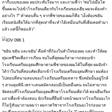
กากี
แบบของผม ผมประทับใจมาก และถามพี่ว่า “ต่อไปเมื่อโต
ขึ้นผมจะไปเข้า
โรงเรียนเดียวกับโรงเรียนของเฮีย ผมจะต้องทำ
อย่างไร ?” คำตอบสั้น ๆ
จากพี่ชายของผมก็คือ “เอ็งต้องขยัน
เรียนหนังสือให้มากที่สุดเท่าที่จะทำได้
เหมือนกับที่เฮียเคยทำมา
แล้ว แค่นี้ก็พอแล้ว”
“ขยัน ขยัน และขยัน” คือคำที่ก้องในหัวใจของผม และทำให้ผม
ทุ่มเทชีวิต
เพื่อการเรียน จนในที่สุดผมก็สามารถสอบเข้า
โรงเรียนเตรียมอุดมศึกษาตาม
พี่ชายของผมได้ในที่สุด ผมยังจำ
ได้ว่าในวันที่สอบคัดเลือกเข้าโรงเรียน
เตรียมอุดมศึกษา ผมต้อง
ไปสอบที่สนามสอบของโรงเรียนเตรียมทหาร ซึ่ง
สมัยนั้นอยู่ใกล้
ๆ สวนลุมพินี เพราะคนสมัครสอบมีเป็นหมื่นคน จนไม่
สามารถ
จัดสอบที่โรงเรียนเตรียมอุดมศึกษาโรงเรียนเดียวได้ ตอนยืนเรียง
แถวเพื่อเข้าห้องสอบ นักเรียนที่ยืนข้างหน้าผมจากโรงเรียนอะไร
ก็ไม่รู้หัน
มาถามผมว่า ผมกวดวิชาจากโรงเรียนอะไรก่อนมาส
อบ ซึ่งผมถามกลับไป
ว่า “กวดวิชาคืออะไร ?” เพราะที่บ้านผม