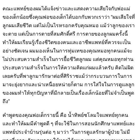
คณะแพทย์ของผมได้แจ้งข่าวและแสดงความเสียใจกับพ่อแม่
ของเด็กน้อย
ซึ่งคุณพ่อของเด็กได้บอกกับพวกเราว่า “ผมเสียใจที่
ลูกผมเสียชีวิต แต่
ไม่เป็นไรหรอกครับคุณหมอ แม้ว่าลูกของเรา
จะตาย แต่เป็นการตายที่สม
ศักดิ์ศรี การตายของลูกผมครั้งนี้
ทำให้ผมเรียนรู้เรื่องชีวิตของคนและอาชีพ
แพทย์ที่ควรจะเป็น
อย่างชัดเจน ผมมองเห็นในการทุ่มเทของคุณหมอทุก
คนแม้จะ
ไม่ประสบความสำเร็จในการยื้อชีวิตลูกผม แต่คุณหมอทุกท่าน
ประสบความสำเร็จในการให้ความคิดแก่ผมแล้วครับ คิดไม่ผิด
เลยครับที่
พาลูกมารักษาต่อที่ศิริราชแม้ว่ากระบวนการในการ
มาจะยุ่งยากและน่า
เหนื่อยหน่ายก็ตาม การใส่ใจในการดูแลลูก
ของผมทำให้ทุกปัญหาที่มีกลาย
เป็นเรื่องเล็กน้อยที่ไม่จำเป็นพูด
ถึง”
คำพูดของคุณพ่อเด็กรายนี้ คือ น้ำทิพย์ชโลมใจแพทย์ทุกคน
และทำให้
ผมมีคำพูดดี ๆ ที่จะใช้ในการสอนนักศึกษาแพทย์และ
แพทย์ประจำบ้านรุ่น
ต่อ ๆ มาว่า “ในการดูแลรักษาผู้ป่วย ไม่มี