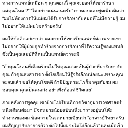
ทางการแพทย์เหมือน ๆ คุณ
ตอนนี้ คุณจะยอมให้เขารักษา
แม่คุณไหม ?” “ไม่อย่างแน่นอนครับ” เขา
ตอบและพูดเพิ่มเติมว่า
“ผมไม่ต้องการให้แม่ผมได้รับการรักษากับหมอที่
ไม่มีความรู้ ผม
ไม่อยากให้แม่ผมโชคร้ายครับ”
ผมให้ข้อคิดแก่เขาว่า ผมอยากให้เขาเรียนแพทย์ต่อ เพราะเขา
ไม่อยากให้ผู้
ป่วยถูกทำร้ายจากการรักษาที่ไร้ความรู้ของแพทย์
ซึ่งเป็นคุณสมบัติที่คน
เป็นแพทย์ควรจะมี
“ถ้าคุณโง่คนที่เดือดร้อนไม่ใช่คุณแต่จะเป็นผู้ป่วยที่มารักษากับ
คุณ ถ้าคุณ
สงสารเขา ตั้งใจเรียนให้รู้จริงอีกหน่อยนะเพราะคุณ
จะจบแล้ว ขอให้คุณ
โชคดี ถ้ามีปัญหาอะไรก็มาคุยกับผม ผม
ชอบคุณ คุณเป็นคนเก่ง อย่าเพิ่ง
ท้อแท้ชีวิตเลย”
ภายหลังการพูดคุย เขาย้ายไปเรียนที่ภาควิชากุมารเวชศาสตร์
หนึ่งเดือน
ต่อมา มีจดหมายน้อยฉบับหนึ่งมาวางอยู่บนโต๊ะ
ทำงานของผม ข้อความ
ในจดหมายเขียนว่า “อาจารย์วิทยาครับ
ผมสัญญากับอาจารย์ว่า ต่อไปนี้ผม
จะไม่โง่อีกแล้ว” และเมื่อเร็ว