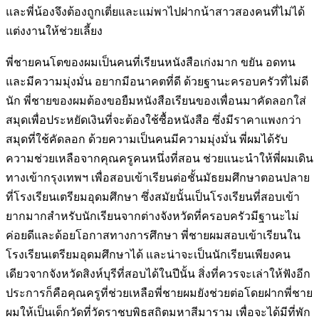
และพี่น้องจึงต้องถูกเตี่ยและแม่
พาไปฝากน้าสาวสองคนที่ไม่ได้
แต่งงานให้ช่วยเลี้ยง
พี่ชายคนโตของผมเป็นคนที่เรียนหนังสือเก่งมาก ขยัน อดทน
และมีความ
มุ่งมั่น อยากมีอนาคตที่ดี ด้วยฐานะครอบครัวที่ไม่ดี
นัก พี่ชายของผมต้อง
ขอยืมหนังสือเรียนของเพื่อนมาคัดลอกใส่
สมุดเพื่อประหยัดเงินที่จะต้อง
ใช้ซื้อหนังสือ ซึ่งมีราคาแพงกว่า
สมุดที่ใช้คัดลอก ด้วยความเป็นคนมี
ความมุ่งมั่น พี่ผมได้รับ
ความช่วยเหลือจากคุณครูคนหนึ่งที่สอน ช่วย
แนะนำให้พี่ผมเดิน
ทางเข้ากรุงเทพฯ เพื่อสอบเข้าเรียนต่อชั้นมัธยมศึกษา
ตอนปลาย
ที่โรงเรียนเตรียมอุดมศึกษา ซึ่งสมัยนั้นเป็นโรงเรียนที่สอบเข้า
ยากมากสำหรับนักเรียนจากต่างจังหวัดที่ครอบครัวมีฐานะไม่
ค่อยดีและ
ด้อยโอกาสทางการศึกษา พี่ชายผมสอบเข้าเรียนใน
โรงเรียนเตรียมอุดม
ศึกษาได้ และน่าจะเป็นนักเรียนเพียงคน
เดียวจากจังหวัดสิงห์บุรีที่สอบได้
ในปีนั้น สิ่งที่ควรจะเล่าให้ฟังอีก
ประการก็คือคุณครูที่ช่วยเหลือพี่ชายผม
ยังช่วยต่อโดยฝากพี่ชาย
ผมให้เป็นเด็กวัดที่วัดราชบพิธสถิตมหาสีมาราม
เพื่อจะได้มีที่พัก