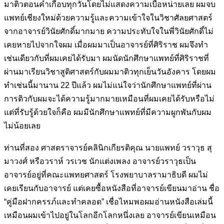
มาติวตอนค่ำเกือบทุกวันโดยไม่
แสดงความเบื่อหน่ายเลย ผมจบ
แพทย์เชียงใหม่ด้วยความรู้และความเข้าใจ
ในวิชาศัลยศาสตร์
จากอาจารย์วินัยศักดิ์มากมาย ความประทับใจในพี่วินัย
ศักดิ์ไม่
เคยหายไปจากใจผม เมื่อผมมาเป็นอาจารย์ที่ศิริราช ผมจึงทำ
เช่น
เดียวกับที่ผมเคยได้รับมา ผมนัดนักศึกษาแพทย์ที่ศิริราชที่
ผ่านมาเรียนวิชา
สูติศาสตร์กับผมมาติวทุกเย็นวันอังคาร โดยผม
ทำเช่นนี้มานาน 22 ปีแล้ว
ผมไม่แน่ใจว่านักศึกษาแพทย์ที่ผ่าน
การติวกับผมจะได้ความรู้มากมาย
เหมือนที่ผมเคยได้รับหรือไม่
แต่ที่รับรู้ด้วยใจก็คือ ผมมีนักศึกษาแพทย์ที่มี
ความผูกพันกับผม
ไม่น้อยเลย
ท่านที่สอง ศาสตราจารย์คลินิกเกียรติคุณ นายแพทย์ วราวุธ สุ
มาวงศ์ หรือ
วราห์ วรเวช นักแต่งเพลง อาจารย์วราวุธเป็น
อาจารย์อยู่ที่คณะแพทยศาสตร์
โรงพยาบาลรามาธิบดี ผมไม่
เคยเรียนกับอาจารย์ แต่เคยซื้อหนังสือที่อาจารย์
เขียนมาอ่าน ชื่อ
“คู่มือฝากครรภ์และทำคลอด” เชื่อไหมพอผมอ่านหนังสือ
เล่มนี้
เหมือนผมเข้าไปอยู่ในโลกอีกโลกหนึ่งเลย อาจารย์เขียนเหมือน