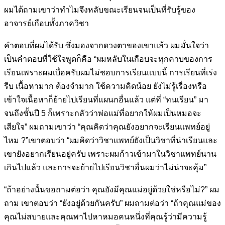
ผมได้ถามเขาว่า
ทำไมจึงหลับขณะเรียนจนเป็นที่รับรู้ของ
อาจารย์เกือบทั้งภาควิชา
คำตอบที่ผมได้รับ ซึ่งมองจากดวงตาของเขาแล้ว ผมมั่นใจว่า
เป็นคำตอบ
ที่ใช้ใจพูดก็คือ “ผมหลับในเกือบจะทุกคาบของการ
เรียนเพราะผมเบื่อครับ
ผมไม่ชอบการเรียนแบบนี้ การเรียนที่เร่ง
รีบ เนื้อหามาก ต้องจำมาก ใช้
ความคิดน้อย ยังไม่รู้เรื่องหรือ
เข้าใจเนื้อหาก็ย้ายไปเรียนที่แผนกอื่นแล้ว
แต่ที่ “ทนเรียน” มา
จนถึงชั้นปี 5 ก็เพราะกลัวว่าพ่อแม่ที่อยากให้ผมเป็น
หมอจะ
เสียใจ” ผมถามเขาว่า “คุณคิดว่าคุณยังอยากจะเรียนแพทย์อยู่
ไหม ?”
เขาตอบว่า “ผมคิดว่าวิชาแพทย์ยังเป็นวิชาที่น่าเรียนและ
เขายังอยากเรียน
อยู่ครับ เพราะผมก้าวเข้ามาในวิชาแพทย์นาน
เกินไปแล้ว และการจะย้ายไป
เรียนวิชาอื่นผมว่าไม่น่าจะคุ้ม”
“ถ้าอย่างนั้นขอถามต่อว่า คุณยังมีคุณแม่อยู่ด้วยใช่หรือไม่?” ผม
ถาม เขา
ตอบว่า “ยังอยู่ด้วยกันครับ” ผมถามต่อว่า “ถ้าคุณแม่ของ
คุณไม่สบายและ
คุณพาไปหาหมอคนหนึ่งที่คุณรู้ว่ามีความรู้