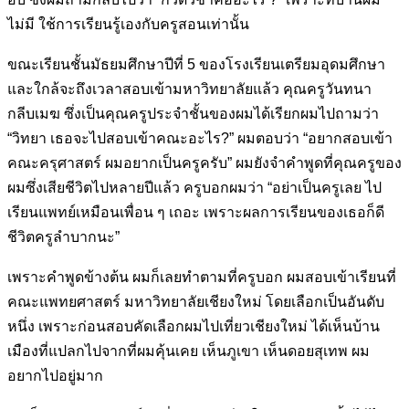
ไม่มี ใช้การเรียนรู้เองกับครูสอน
เท่านั้น
ขณะเรียนชั้นมัธยมศึกษาปีที่ 5 ของโรงเรียนเตรียมอุดมศึกษา
และใกล้
จะถึงเวลาสอบเข้ามหาวิทยาลัยแล้ว คุณครูวันทนา
กลีบเมฆ ซึ่งเป็นคุณครู
ประจำชั้นของผมได้เรียกผมไปถามว่า
“วิทยา เธอจะไปสอบเข้าคณะอะไร
?” ผมตอบว่า “อยากสอบเข้า
คณะครุศาสตร์ ผมอยากเป็นครูครับ” ผมยัง
จำคำพูดที่คุณครูของ
ผมซึ่งเสียชีวิตไปหลายปีแล้ว ครูบอกผมว่า “อย่าเป็น
ครูเลย ไป
เรียนแพทย์เหมือนเพื่อน ๆ เถอะ เพราะผลการเรียนของเธอก็ดี
ชีวิตครูลำบากนะ”
เพราะคำพูดข้างต้น ผมก็เลยทำตามที่ครูบอก ผมสอบเข้าเรียนที่
คณะ
แพทยศาสตร์ มหาวิทยาลัยเชียงใหม่ โดยเลือกเป็นอันดับ
หนึ่ง เพราะก่อน
สอบคัดเลือกผมไปเที่ยวเชียงใหม่ ได้เห็นบ้าน
เมืองที่แปลกไปจากที่ผมคุ้น
เคย เห็นภูเขา เห็นดอยสุเทพ ผม
อยากไปอยู่มาก