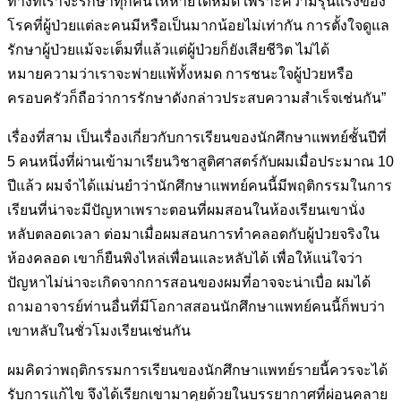
ทางที่เราจะรักษาทุกคนให้หาย
ได้หมด เพราะความรุนแรงของ
โรคที่ผู้ป่วยแต่ละคนมีหรือเป็นมากน้อยไม่
เท่ากัน การตั้งใจดูแล
รักษาผู้ป่วยแม้จะเต็มที่แล้วแต่ผู้ป่วยก็ยังเสียชีวิต ไม่
ได้
หมายความว่าเราจะพ่ายแพ้ทั้งหมด การชนะใจผู้ป่วยหรือ
ครอบครัวก็
ถือว่าการรักษาดังกล่าวประสบความสำเร็จเช่นกัน”
เรื่องที่สาม เป็นเรื่องเกี่ยวกับการเรียนของนักศึกษาแพทย์ชั้นปีที่
5 คน
หนึ่งที่ผ่านเข้ามาเรียนวิชาสูติศาสตร์กับผมเมื่อประมาณ 10
ปีแล้ว ผมจำได้
แม่นยำว่านักศึกษาแพทย์คนนี้มีพฤติกรรมในการ
เรียนที่น่าจะมีปัญหา
เพราะตอนที่ผมสอนในห้องเรียนเขานั่ง
หลับตลอดเวลา ต่อมาเมื่อผมสอน
การทำคลอดกับผู้ป่วยจริงใน
ห้องคลอด เขาก็ยืนพิงไหล่เพื่อนและหลับได้
เพื่อให้แน่ใจว่า
ปัญหาไม่น่าจะเกิดจากการสอนของผมที่อาจจะน่าเบื่อ ผม
ได้
ถามอาจารย์ท่านอื่นที่มีโอกาสสอนนักศึกษาแพทย์คนนี้ก็พบว่า
เขาหลับ
ในชั่วโมงเรียนเช่นกัน
ผมคิดว่าพฤติกรรมการเรียนของนักศึกษาแพทย์รายนี้ควรจะได้
รับการ
แก้ไข จึงได้เรียกเขามาคุยด้วยในบรรยากาศที่ผ่อนคลาย