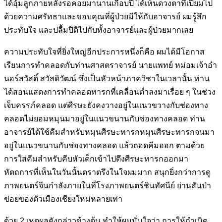
ได้อุ้มลูกภายหลัง
รอคอยมานานเกือบปี ได้เห็นดวงตาที่เปี่ยมไป
ด้วยความศรัทธาและขอบ
คุณที่ผู้ป่วยมีให้กับอาจารย์ ผมรู้สึก
ประทับใจ และปลื้มปิติไปกับทั้ง
อาจารย์และผู้ป่วยมากเลย
ความประทับใจที่ยิ่งใหญ่อีกประการหนึ่งก็คือ ผมได้มีโอกาส
เรียนการทำ
คลอดกับท่านศาสตราจารย์ นายแพทย์ หม่อมเจ้าอำ
นอร์สวัสดิ์ สวัสดิวัฒน์
ซึ่งเป็นหัวหน้าภาควิชาในเวลานั้น ท่าน
ได้สอนแสดงการทำคลอดทารกที่
เคลื่อนต่ำลงมาเรื่อย ๆ ในช่วง
เจ็บครรภ์คลอด แต่ศีรษะยังคงวางอยู่ใน
แนวขวางกับช่องทาง
คลอดไม่ยอมหมุนมาอยู่ในแนวขนานกับช่องทาง
คลอด ท่าน
อาจารย์ได้ใช้คีมสำหรับหมุนศีรษะทารกหมุนศีรษะทารกจน
มา
อยู่ในแนวขนานกับช่องทางคลอด แล้วถอดคีมออก ตามด้วย
การใส่คีม
สำหรับคีบหัวเด็กเข้าไปดึงศีรษะทารกออกมา
หัตถการที่เห็นในวันนั้น
ตราตรึงในใจผมมาก สนุกยิ่งกว่าการดู
ภาพยนตร์จีนกำลังภายในที่โรง
ภาพยนตร์ชินทัศนีย์ ย่านสันป่า
ข่อยของตัวเมืองเชียงใหม่หลายเท่า
ด้วย 2 เหตุผลดังกล่าวข้างต้น ทำให้ผมมั่นใจว่า การให้กำเนิด