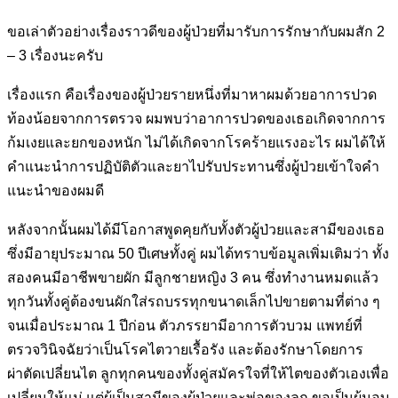
ขอเล่าตัวอย่างเรื่องราวดีของผู้ป่วยที่มารับการรักษากับผมสัก 2
– 3 เรื่อง
นะครับ
เรื่องแรก คือเรื่องของผู้ป่วยรายหนึ่งที่มาหาผมด้วยอาการปวด
ท้องน้อย
จากการตรวจ ผมพบว่าอาการปวดของเธอเกิดจากการ
ก้มเงยและยกของ
หนัก ไม่ได้เกิดจากโรคร้ายแรงอะไร ผมได้ให้
คำแนะนำการปฏิบัติตัวและ
ยาไปรับประทานซึ่งผู้ป่วยเข้าใจคำ
แนะนำของผมดี
หลังจากนั้นผมได้มีโอกาสพูดคุยกับทั้งตัวผู้ป่วยและสามีของเธอ
ซึ่งมีอายุ
ประมาณ 50 ปีเศษทั้งคู่ ผมได้ทราบข้อมูลเพิ่มเติมว่า ทั้ง
สองคนมีอาชีพ
ขายผัก มีลูกชายหญิง 3 คน ซึ่งทำงานหมดแล้ว
ทุกวันทั้งคู่ต้องขนผักใส่
รถบรรทุกขนาดเล็กไปขายตามที่ต่าง ๆ
จนเมื่อประมาณ 1 ปีก่อน ตัว
ภรรยามีอาการตัวบวม แพทย์ที่
ตรวจวินิจฉัยว่าเป็นโรคไตวายเรื้อรัง และ
ต้องรักษาโดยการ
ผ่าตัดเปลี่ยนไต ลูกทุกคนของทั้งคู่สมัครใจที่ให้ไตของ
ตัวเองเพื่อ
เปลี่ยนให้แม่ แต่ผู้เป็นสามีของผู้ป่วยและพ่อของลูก ขอเป็นผู้
มอบ