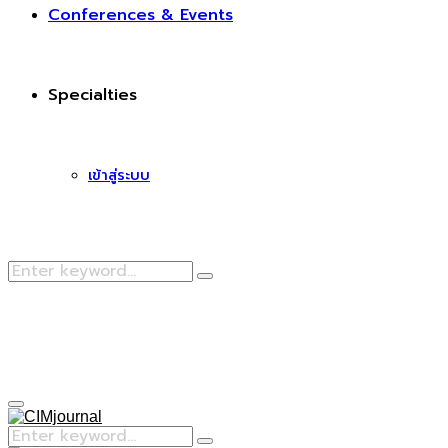
Conferences & Events
Specialties
เข้าสู่ระบบ
Search
Search
for:
Facebook
Primary
Menu
Search
Search