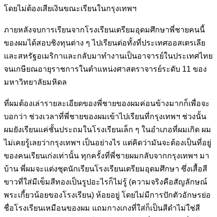
โดยไม่ต้องเสียเงินขณะเรียนในกรุงเทพฯ
ภายหลังจบการเรียนจากโรงเรียนเตรียมอุดมศึกษาพี่ชายคนนี้
ของผมได้
สอบชิงทุนต่าง ๆ ไปเรียนต่อทั้งที่ประเทศออสเตรเลีย
และสหรัฐอเมริกา
และกลับมาทำงานเป็นอาจารย์ในประเทศไทย
จนเกษียณอายุราชการใน
ตำแหน่งศาสตราจารย์ระดับ 11 ของ
มหาวิทยาลัยมหิดล
ที่ผมต้องเล่ารายละเอียดของพี่ชายของผมค่อนข้างมากก็เพื่อจะ
บอกว่า ช่วง
เวลาที่พี่ชายของผมเข้าไปเรียนที่กรุงเทพฯ ช่วงนั้น
ผมยังเรียนแค่ชั้น
ประถมในโรงเรียนเล็ก ๆ ในอำเภอที่ผมเกิด ผม
ไม่เคยรู้เลยว่ากรุงเทพฯ
เป็นอย่างไร แต่คิดว่ามันจะต้องเป็นที่อยู่
ของคนเรียนเก่งเท่านั้น ทุกครั้งที่
พี่ชายผมกลับจากกรุงเทพฯ มา
บ้าน พี่ผมจะแต่งชุดนักเรียนโรงเรียน
เตรียมอุดมศึกษา ซึ่งเสื้อสี
ขาวที่ใส่มีเข็มสีทองเป็นรูปอะไรก็ไม่รู้ (ความ
จริงคือสัญลักษณ์
พระเกี้ยวน้อยของโรงเรียน) ห้อยอยู่ โดยไม่มีการปักตัว
อักษรย่อ
ชื่อโรงเรียนเหมือนของผม แถมกางเกงที่ใส่ก็เป็นสีดำไม่ใช่สี