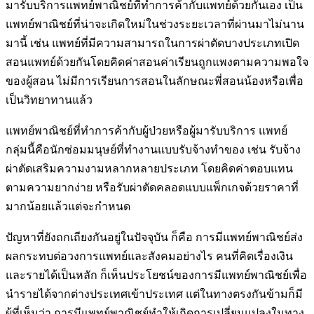
มารับบริการ
แพทย์พาณิชย์ที่ทำการค้ากับแพทย์ด้วยกันเอง เป็น
แพทย์พาณิชย์ที่น่าจะ
เกิดใหม่ในช่วงระยะเวลาที่ผ่านมาไม่นาน
มานี้ เช่น แพทย์ที่มีความสามารถ
ในการผ่าตัดบางประเภทเปิด
สอนแพทย์ด้วยกันโดยคิดค่าสอนค่าเรียนถูก
แพงตามความพอใจ
ของผู้สอน ไม่มีการเรียนการสอนในลักษณะพี่สอน
น้องหรือเพื่อ
เป็นวิทยาทานแล้ว
แพทย์พาณิชย์ที่ทำการค้ากับผู้ป่วยหรือผู้มารับบริการ แพทย์
กลุ่มนี้คือนัก
ซ่อมมนุษย์ที่ทำงานแบบรับจ้างทำของ เช่น รับจ้าง
ผ่าตัดเสริมความงาม
หลากหลายประเภท โดยคิดค่าตอบแทน
ตามความยากง่าย หรือรับผ่าตัด
คลอดแบบแพ็กเกจด้วยราคาที่
มากน้อยแล้วแต่จะกำหนด
ปัญหาที่ยังถกเถียงกันอยู่ในปัจจุบัน ก็คือ การมีแพทย์พาณิชย์ส่ง
ผล
กระทบต่อวงการแพทย์และสังคมอย่างไร คนที่คิดเรื่องเงิน
และรายได้
เป็นหลัก ก็เห็นประโยชน์ของการมีแพทย์พาณิชย์เพื่อ
นำรายได้จากต่าง
ประเทศเข้าประเทศ แต่ในทางตรงกันข้ามก็มี
ผู้ที่เห็นว่า การมีแพทย์พาณิชย์
ทำให้เกิดการเปลี่ยนแปลงในทาง