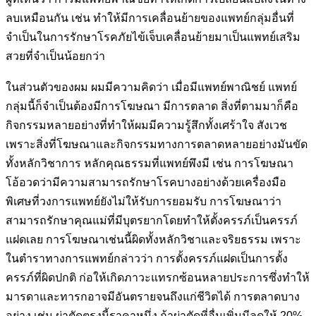
ลบเหมือนกัน เช่น ทำให้มีการเคลื่อน
ย้ายของแพทย์กลุ่มอื่นที่
จำเป็นในการรักษาโรคภัยไข้เจ็บเคลื่อนย้ายมาเป็น
แพทย์เสริม
สวยที่จำเป็นน้อยกว่า
ในส่วนตัวของผม ผมมีความคิดว่า เมื่อมีแพทย์พาณิชย์ แพทย์
กลุ่มนี้ก็จำ
เป็นต้องมีการโฆษณา มีการตลาด สิ่งที่ตามมาก็คือ
กิจกรรมหลายอย่างที่
ทำให้ผมมีความรู้สึกทั้งเศร้าใจ สังเวช
เพราะสิ่งที่โฆษณาและกิจกรรม
ทางการตลาดหลายอย่างมันขัด
ทั้งหลักวิชาการ หลักคุณธรรมที่แพทย์
พึงมี เช่น การโฆษณา
โอ้อวดว่ามีความสามารถรักษาโรคบางอย่างด้วย
เครื่องมือ
พิเศษที่วงการแพทย์ยังไม่ให้รับการยอมรับ การโฆษณาว่า
สามารถรักษาคุณแม่ที่มีบุตรยากโดยทำให้ตั้งครรภ์เป็นครรภ์
แฝดเลย การ
โฆษณาเช่นนี้ผิดทั้งหลักวิชาและจริยธรรม เพราะ
ในตำราทางการแพทย์
กล่าวว่า การตั้งครรภ์แฝดเป็นการตั้ง
ครรภ์ที่ผิดปกติ ก่อให้เกิดภาวะ
แทรกซ้อนหลายประการซึ่งทำให้
มารดาและทารกอาจมีอันตรายจนถึงแก่
ชีวิตได้ การตลาดบาง
อย่าง เช่น ผ่าตัดตรงนี้ราคาหนึ่ง ถ้าผ่าตัดที่อื่นเพิ่มมี
ลดให้ 20%