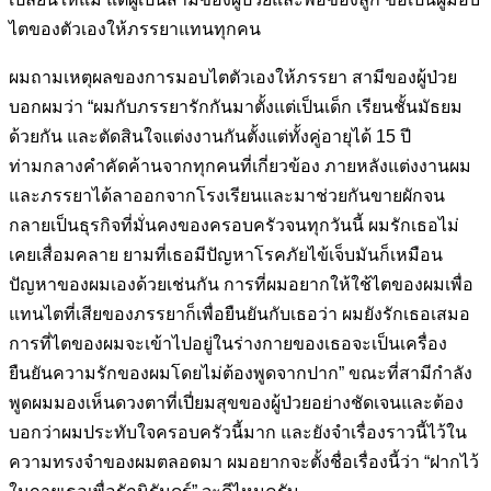
ไตของตัวเองให้ภรรยาแทนทุกคน
ผมถามเหตุผลของการมอบไตตัวเองให้ภรรยา สามีของผู้ป่วย
บอกผมว่า “
ผมกับภรรยารักกันมาตั้งแต่เป็นเด็ก เรียนชั้นมัธยม
ด้วยกัน และตัดสินใจ
แต่งงานกันตั้งแต่ทั้งคู่อายุได้ 15 ปี
ท่ามกลางคำคัดค้านจากทุกคนที่เกี่ยว
ข้อง ภายหลังแต่งงานผม
และภรรยาได้ลาออกจากโรงเรียนและมาช่วยกัน
ขายผักจน
กลายเป็นธุรกิจที่มั่นคงของครอบครัวจนทุกวันนี้ ผมรักเธอไม่
เคยเสื่อมคลาย ยามที่เธอมีปัญหาโรคภัยไข้เจ็บมันก็เหมือน
ปัญหาของผม
เองด้วยเช่นกัน การที่ผมอยากให้ใช้ไตของผมเพื่อ
แทนไตที่เสียของภรรยา
ก็เพื่อยืนยันกับเธอว่า ผมยังรักเธอเสมอ
การที่ไตของผมจะเข้าไปอยู่ในร่าง
กายของเธอจะเป็นเครื่อง
ยืนยันความรักของผมโดยไม่ต้องพูดจากปาก”
ขณะที่สามีกำลัง
พูดผมมองเห็นดวงตาที่เปี่ยมสุขของผู้ป่วยอย่างชัดเจน
และต้อง
บอกว่าผมประทับใจครอบครัวนี้มาก และยังจำเรื่องราวนี้ไว้ใน
ความทรงจำของผมตลอดมา ผมอยากจะตั้งชื่อเรื่องนี้ว่า “ฝากไว้