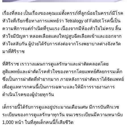
เรื่องที่สอง เป็นเรื่องของคุณแม่ตั้งครรภ์ที่ลูกน้อยในครรภ์มีโรค
หัวใจที่
เรียกชื่อทางการแพทย์ว่า Tetralogy of Fallot โรคนี้เป็น
ความพิการแต่
กำเนิดที่รุนแรง เนื่องจากมีห้องหัวใจไม่ครบ ลิ้น
หัวใจมีปัญหา หลอด
เลือดแดงใหญ่สูบฉีดเลือดเข้าและออกจาก
หัวใจสลับกัน ผู้ป่วยได้รับการ
ส่งต่อจากโรงพยาบาลต่างจังหวัด
มาที่ศิริราช
ที่ศิริราช เราวางแผนการดูแลรักษาและผ่าตัดคลอดโดย
สูติแพทย์และผ่า
ตัดโรคหัวใจของทารกโดยแพทย์ศัลยกรรมเด็ก
ซึ่งเป็นการผ่าตัดที่ทำยาก
มาก ภายหลังการผ่าตัดเราได้จัดแพทย์
เพื่อดูแลทารกคนนี้เป็นการเฉพาะ
และให้มีการรายงานการ
ดำเนินโรคของผู้ป่วยทุกวัน
เด็กรายนี้ได้รับการดูแลอยู่ประมาณเดือนเศษ มีการบันทึกเวช
ระเบียนของ
การดูแลรักษาทุกวัน จนเวชระเบียนมีความหนานับ
1,000 หน้า ในที่สุด
เด็กคนนี้ก็เสียชีวิต