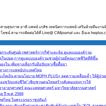
งสายสุขภาพ อาทิ แพทย์ เภสัช เทคนิคการแพทย์ เสริมด้วยทีมงานท
โยชน์ สามารถติดต่อได้ที่ Line@ CIMjournal และ อีเมล hwplus
y” ยกระดับศูนย์เวชศาสตร์การกีฬาและข้อ ดูแลแบบองค์รวม
ืดในปอด การดูแลแบบองค์รวมช่วยผู้ป่วยมีคุณภาพชีวิตที่ดีขึ้น
ใน เพิ่มทางเลือกรับมือปัญหาเชื้อดื้อยา
ราทางการแพทย์ประเทศไทย
สะเก็ดเงิน ตามนโยบาย MOPH PLUS+ ลดความเหลื่อมล้ำ ให้ผู้ป่วยเข
อของขวัญแห่งชีวิต” เชิญชวนคนไทยสร้างสังคมแห่งการให้
วิชาอายุรศาสตร์ คณะแพทยศาสตร์ มหาวิทยาลัยธรรมศาสตร์
ุ ปี พ.ศ. 2569
เทศไทย ในพระบรมราชูปถัมภ์
 5 แนวคิด ยกระดับเครือข่ายประชาสัมพันธ์ทั่วประเทศเป็น “KOL สายสุ