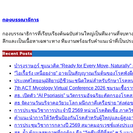
กองบรรณาธิการ
กองบรรณาธิการที่เรียบเรียงต้นฉบับส่วนใหญ่เป็นทีมงานที่จบทา
ลึกและเป็นเนื้อหาเฉพาะทาง ทีมงานพร้อมรับคำแนะนำที่เป็นประ
Recent Posts
บำรุงราษฎร์ ชูแนวคิด “Ready for Every Move, Naturall
“ไอเรื้อรัง เหนื่อยง่าย” อาจเป็นสัญญาณเริ่มต้นของโรคพังผ
ประเทศไทยอนุมัติยาปฏิชีวนะชนิดใหม่สำหรับรักษาโรคหนอง
7th ACT Mycology Virtual Conference 2026 ชมรมเชื้อ
สธ. เปิดตัว “AI Psoriasis” นวัตกรรมอัจฉริยะคัดกรองโรค
สธ จัดงานวันบริจาคอวัยวะโลก ผนึกภาคีเครือข่าย “ส่งต่
การประชุมวิชาการประจำปี 2569 หน่วยโรคติดเชื้อ ภาค
คำแนะนำการให้วัคซีนป้องกันโรคสำหรับผู้ใหญ่และผู้สูงอาย
การประชุมวิชาการกลางปี 2569 สมาคมอุรเวชช์แห่งประ
สธ. ย้ำ ข้อมูลสุขภาพที่ถูกต้อง คือ “วัคซีนที่ดีที่สุด” ชู