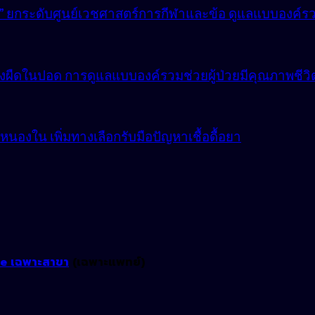
lly” ยกระดับศูนย์เวชศาสตร์การกีฬาและข้อ ดูแลแบบองค์ร
ังผืดในปอด การดูแลแบบองค์รวมช่วยผู้ป่วยมีคุณภาพชีวิตที
องใน เพิ่มทางเลือกรับมือปัญหาเชื้อดื้อยา
ne เฉพาะสาขา
(เฉพาะแพทย์)