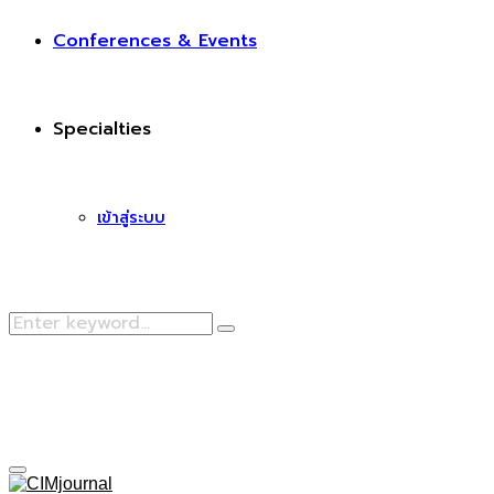
Conferences & Events
Specialties
เข้าสู่ระบบ
Search
Search
for:
Facebook
Primary
Menu