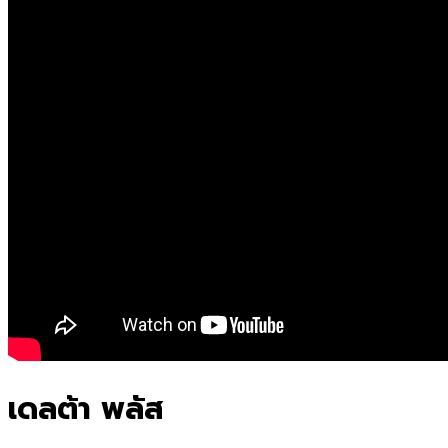
เดลต้า พลัส