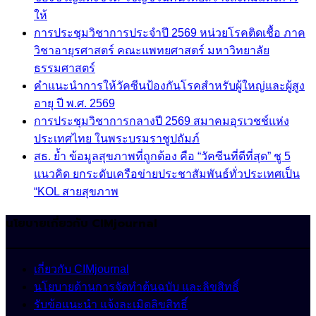
ให้
การประชุมวิชาการประจำปี 2569 หน่วยโรคติดเชื้อ ภาค
วิชาอายุรศาสตร์ คณะแพทยศาสตร์ มหาวิทยาลัย
ธรรมศาสตร์
คำแนะนำการให้วัคซีนป้องกันโรคสำหรับผู้ใหญ่และผู้สูง
อายุ ปี พ.ศ. 2569
การประชุมวิชาการกลางปี 2569 สมาคมอุรเวชช์แห่ง
ประเทศไทย ในพระบรมราชูปถัมภ์
สธ. ย้ำ ข้อมูลสุขภาพที่ถูกต้อง คือ “วัคซีนที่ดีที่สุด” ชู 5
แนวคิด ยกระดับเครือข่ายประชาสัมพันธ์ทั่วประเทศเป็น
“KOL สายสุขภาพ
นโยบายเกี่ยวกับ CIMjournal
เกี่ยวกับ CIMjournal
นโยบายด้านการจัดทำต้นฉบับ และลิขสิทธิ์
รับข้อแนะนำ แจ้งละเมิดลิขสิทธิ์