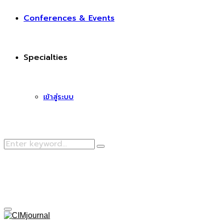
Conferences & Events
Specialties
เข้าสู่ระบบ
Search
Search
for:
Facebook
Primary
Menu