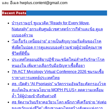
และ อีเมล hwplus.content@gmail.com
Recent Posts
บำรุงราษฎร์ ชูแนวคิด “Ready for Every Move,
Naturally” ยกระดับศูนย์เวชศาสตร์การกีฬาและข้อ ดูแล
แบบองค์รวม
“ไอเรื้อรัง เหนื่อยง่าย” อาจเป็นสัญญาณเริ่มต้นของโรค
พังผืดในปอด การดูแลแบบองค์รวมช่วยผู้ป่วยมีคุณภาพ
ชีวิตที่ดีขึ้น
ประเทศไทยอนุมัติยาปฏิชีวนะชนิดใหม่สำหรับรักษาโรค
หนองใน เพิ่มทางเลือกรับมือปัญหาเชื้อดื้อยา
7th ACT Mycology Virtual Conference 2026 ชมรมเชื้อ
ราทางการแพทย์ประเทศไทย
สธ. เปิดตัว “AI Psoriasis” นวัตกรรมอัจฉริยะคัดกรองโรค
สะเก็ดเงิน ตามนโยบาย MOPH PLUS+ ลดความเหลื่อม
ล้ำ ให้ผู้ป่วยเข้าถึงทันท่วงที
สธ จัดงานวันบริจาคอวัยวะโลก ผนึกภาคีเครือข่าย “ส่งต่อ
ของขวัญแห่งชีวิต” เชิญชวนคนไทยสร้างสังคมแห่งการ