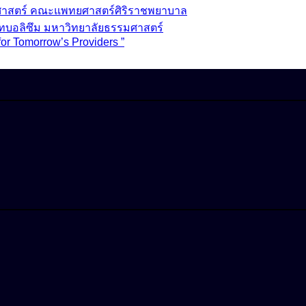
วชศาสตร์ คณะแพทยศาสตร์ศิริราชพยาบาล
ทบอลิซึม มหาวิทยาลัยธรรมศาสตร์
for Tomorrow’s Providers ”