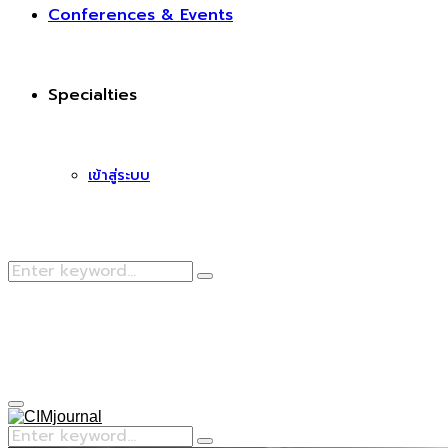
Conferences & Events
Specialties
เข้าสู่ระบบ
Search
Search
for:
Facebook
Primary
Menu
Search
Search