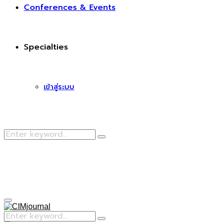
Conferences & Events
Specialties
เข้าสู่ระบบ
Search
Search
for:
Facebook
Primary
Menu
Search
Search