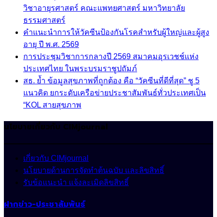
วิชาอายุรศาสตร์ คณะแพทยศาสตร์ มหาวิทยาลัย
ธรรมศาสตร์
คำแนะนำการให้วัคซีนป้องกันโรคสำหรับผู้ใหญ่และผู้สูง
อายุ ปี พ.ศ. 2569
การประชุมวิชาการกลางปี 2569 สมาคมอุรเวชช์แห่ง
ประเทศไทย ในพระบรมราชูปถัมภ์
สธ. ย้ำ ข้อมูลสุขภาพที่ถูกต้อง คือ “วัคซีนที่ดีที่สุด” ชู 5
แนวคิด ยกระดับเครือข่ายประชาสัมพันธ์ทั่วประเทศเป็น
“KOL สายสุขภาพ
นโยบายเกี่ยวกับ CIMjournal
เกี่ยวกับ CIMjournal
นโยบายด้านการจัดทำต้นฉบับ และลิขสิทธิ์
รับข้อแนะนำ แจ้งละเมิดลิขสิทธิ์
ฝากข่าว-ประชาสัมพันธ์