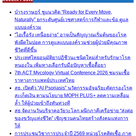
บำรุงราษฎร์ ชูแนวคิด “Ready for Every Move,
Naturally” ยกระดับศูนย์เวชศาสตร์การกีฬาและข้อ ดูแล
แบบองค์รวม
“ไอเรื้อรัง เหนื่อยง่าย” อาจเป็นสัญญาณเริ่มต้นของโรค
พังผืดในปอด การดูแลแบบองค์รวมช่วยผู้ป่วยมีคุณภาพ
ชีวิตที่ดีขึ้น
ประเทศไทยอนุมัติยาปฏิชีวนะชนิดใหม่สำหรับรักษาโรค
หนองใน เพิ่มทางเลือกรับมือปัญหาเชื้อดื้อยา
7th ACT Mycology Virtual Conference 2026 ชมรมเชื้อ
ราทางการแพทย์ประเทศไทย
สธ. เปิดตัว “AI Psoriasis” นวัตกรรมอัจฉริยะคัดกรองโรค
สะเก็ดเงิน ตามนโยบาย MOPH PLUS+ ลดความเหลื่อม
ล้ำ ให้ผู้ป่วยเข้าถึงทันท่วงที
สธ จัดงานวันบริจาคอวัยวะโลก ผนึกภาคีเครือข่าย “ส่งต่อ
ของขวัญแห่งชีวิต” เชิญชวนคนไทยสร้างสังคมแห่งการ
ให้
การประชุมวิชาการประจำปี 2569 หน่วยโรคติดเชื้อ ภาค