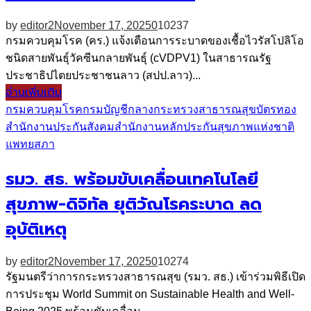
by
editor2
November 17, 2025
0
10237
กรมควบคุมโรค (คร.) แจ้งเตือนการระบาดของเชื้อไวรัสโปลิโอ
ชนิดสายพันธุ์วัคซีนกลายพันธุ์ (cVDPV1) ในสาธารณรัฐ
ประชาธิปไตยประชาชนลาว (สปป.ลาว)...
อ่านเพิ่มเติม
กรมควบคุมโรค
กรมบัญชีกลาง
กระทรวงสาธารณสุข
บัตรทอง
สำนักงานประกันสังคม
สำนักงานหลักประกันสุขภาพแห่งชาติ
แพทยสภา
รมว. สธ. พร้อมขับเคลื่อนเทคโนโลยี
สุขภาพ-ดิจิทัล ยุติวัณโรคระบาด ลด
อุบัติเหตุ
by
editor2
November 17, 2025
0
10274
รัฐมนตรีว่าการกระทรวงสาธารณสุข (รมว. สธ.) เข้าร่วมพิธีเปิด
การประชุม World Summit on Sustainable Health and Well-