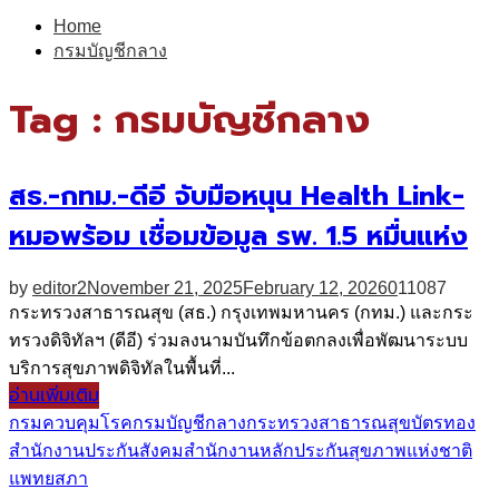
for:
Home
กรมบัญชีกลาง
Tag : กรมบัญชีกลาง
สธ.-กทม.-ดีอี จับมือหนุน Health Link-
หมอพร้อม เชื่อมข้อมูล รพ. 1.5 หมื่นแห่ง
by
editor2
November 21, 2025
February 12, 2026
0
11087
กระทรวงสาธารณสุข (สธ.) กรุงเทพมหานคร (กทม.) และกระ
ทรวงดิจิทัลฯ (ดีอี) ร่วมลงนามบันทึกข้อตกลงเพื่อพัฒนาระบบ
บริการสุขภาพดิจิทัลในพื้นที่...
อ่านเพิ่มเติม
กรมควบคุมโรค
กรมบัญชีกลาง
กระทรวงสาธารณสุข
บัตรทอง
สำนักงานประกันสังคม
สำนักงานหลักประกันสุขภาพแห่งชาติ
แพทยสภา