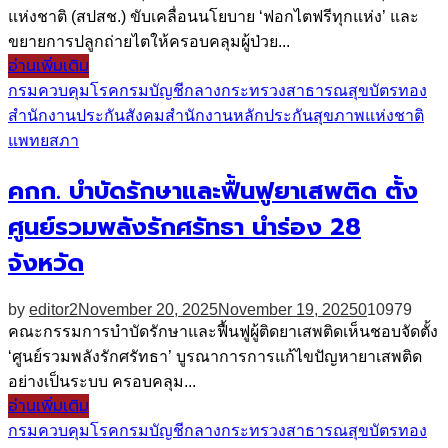
แห่งชาติ (สปสช.) ขับเคลื่อนนโยบาย ‘ฟอกไตฟรีทุกแห่ง’ และ
ขยายการปลูกถ่ายไตให้ครอบคลุมผู้ป่วย...
อ่านเพิ่มเติม
กรมควบคุมโรค
กรมบัญชีกลาง
กระทรวงสาธารณสุข
บัตรทอง
สำนักงานประกันสังคม
สำนักงานหลักประกันสุขภาพแห่งชาติ
แพทยสภา
คกก. บำบัดรักษาและฟื้นฟูยาเสพติด ตั้ง
ศูนย์รวมพลังรักศรัทธา นำร่อง 28
จังหวัด
by
editor2
November 20, 2025
November 19, 2025
0
10979
คณะกรรมการบำบัดรักษาและฟื้นฟูผู้ติดยาเสพติดเห็นชอบจัดตั้ง
‘ศูนย์รวมพลังรักศรัทธา’ บูรณาการการแก้ไขปัญหายาเสพติด
อย่างเป็นระบบ ครอบคลุม...
อ่านเพิ่มเติม
กรมควบคุมโรค
กรมบัญชีกลาง
กระทรวงสาธารณสุข
บัตรทอง