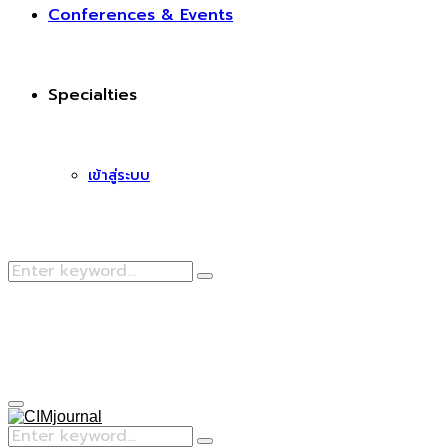
Conferences & Events
Specialties
เข้าสู่ระบบ
Search
Search
for:
Facebook
Primary
Menu
Search
Search