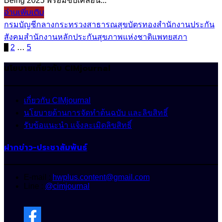
Being 2025 พร้อมขับเคลื่อน...
อ่านเพิ่มเติม
กรมบัญชีกลาง
กระทรวงสาธารณสุข
บัตรทอง
สำนักงานประกัน
สังคม
สำนักงานหลักประกันสุขภาพแห่งชาติ
แพทยสภา
Posts
1
2
…
5
pagination
นโยบายเกี่ยวกับ CIMjournal
เกี่ยวกับ CIMjournal
นโยบายด้านการจัดทำต้นฉบับ และลิขสิทธิ์
รับข้อแนะนำ แจ้งละเมิดลิขสิทธิ์
ฝากข่าว-ประชาสัมพันธ์
E-mail :
hwplus.content@gmail.com
Line :
@cimjournal