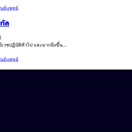
ันธ์
แพทย์
ทัล
1
วชปฏิบัติทั่วไป และมากยิ่งขึ้น...
ันธ์
แพทย์