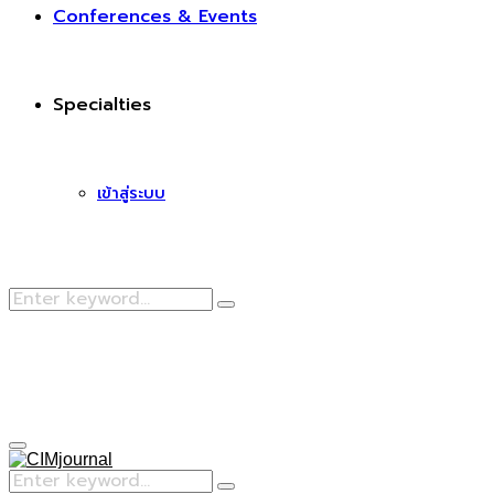
Conferences & Events
Specialties
เข้าสู่ระบบ
Search
Search
for:
Facebook
Primary
Menu
Search
Search