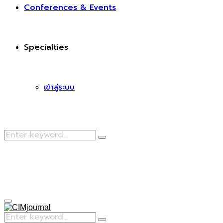
Conferences & Events
Specialties
เข้าสู่ระบบ
Search
Search
for:
Facebook
Primary
Menu
Search
Search