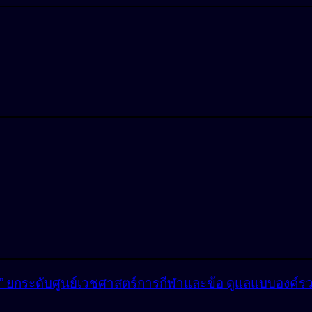
lly” ยกระดับศูนย์เวชศาสตร์การกีฬาและข้อ ดูแลแบบองค์ร