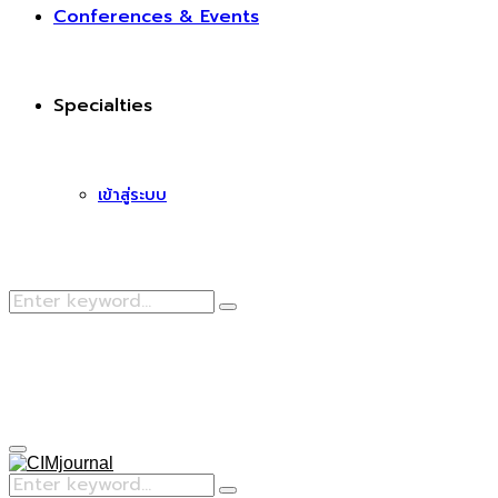
Conferences & Events
Specialties
เข้าสู่ระบบ
Search
Search
for:
Facebook
Primary
Menu
Search
Search