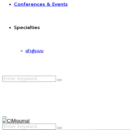
Conferences & Events
Specialties
เข้าสู่ระบบ
Search
Search
for:
Facebook
Primary
Menu
Search
Search