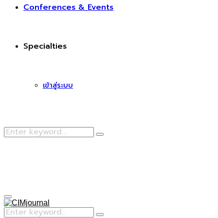
Conferences & Events
Specialties
เข้าสู่ระบบ
Search
Search
for:
Facebook
Primary
Menu
Search
Search