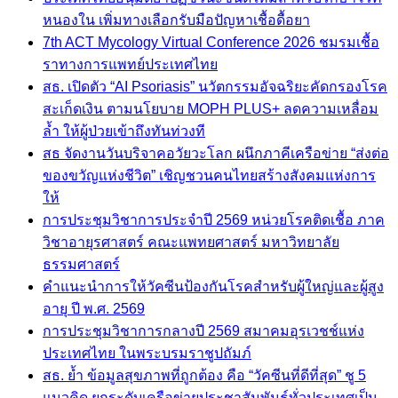
หนองใน เพิ่มทางเลือกรับมือปัญหาเชื้อดื้อยา
7th ACT Mycology Virtual Conference 2026 ชมรมเชื้อ
ราทางการแพทย์ประเทศไทย
สธ. เปิดตัว “AI Psoriasis” นวัตกรรมอัจฉริยะคัดกรองโรค
สะเก็ดเงิน ตามนโยบาย MOPH PLUS+ ลดความเหลื่อม
ล้ำ ให้ผู้ป่วยเข้าถึงทันท่วงที
สธ จัดงานวันบริจาคอวัยวะโลก ผนึกภาคีเครือข่าย “ส่งต่อ
ของขวัญแห่งชีวิต” เชิญชวนคนไทยสร้างสังคมแห่งการ
ให้
การประชุมวิชาการประจำปี 2569 หน่วยโรคติดเชื้อ ภาค
วิชาอายุรศาสตร์ คณะแพทยศาสตร์ มหาวิทยาลัย
ธรรมศาสตร์
คำแนะนำการให้วัคซีนป้องกันโรคสำหรับผู้ใหญ่และผู้สูง
อายุ ปี พ.ศ. 2569
การประชุมวิชาการกลางปี 2569 สมาคมอุรเวชช์แห่ง
ประเทศไทย ในพระบรมราชูปถัมภ์
สธ. ย้ำ ข้อมูลสุขภาพที่ถูกต้อง คือ “วัคซีนที่ดีที่สุด” ชู 5
แนวคิด ยกระดับเครือข่ายประชาสัมพันธ์ทั่วประเทศเป็น