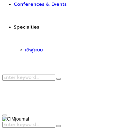
Conferences & Events
Specialties
เข้าสู่ระบบ
Search
Search
for:
Facebook
Primary
Menu
Search
Search