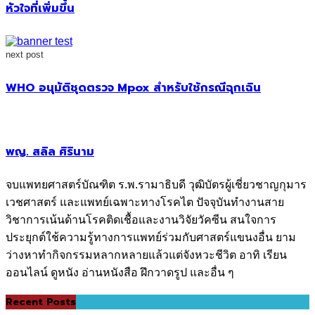
หัวใจที่เพิ่มขึ้น
next post
WHO อนุมัติชุดตรวจ Mpox สำหรับใช้กรณีฉุกเฉิน
พญ. สลิล ศิรินาม
จบแพทยศาสตร์บัณฑิต ร.พ.รามาธิบดี วุฒิบัตรผู้เชี่ยวชาญกุมาร
เวชศาสตร์ และแพทย์เฉพาะทางโรคไต ปัจจุบันทำงานสาย
วิชาการเน้นด้านโรคติดเชื้อและงานวิจัยวัคซีน สนใจการ
ประยุกต์ใช้ความรู้ทางการแพทย์ร่วมกับศาสตร์แขนงอื่น ยาม
ว่างหาทำกิจกรรมหลากหลายแล้วแต่จังหวะชีวิต อาทิ เรียน
ออนไลน์ ดูหนัง อ่านหนังสือ ฝึกวาดรูป และอื่น ๆ
Recent Posts