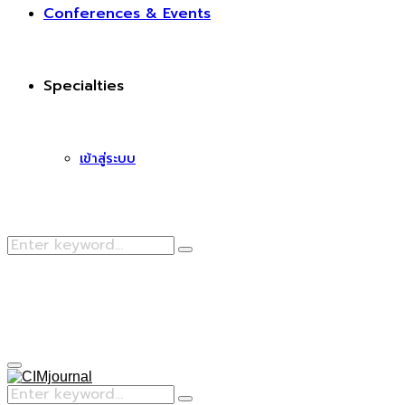
Conferences & Events
Specialties
เข้าสู่ระบบ
Search
Search
for:
Facebook
Primary
Menu
Search
Search