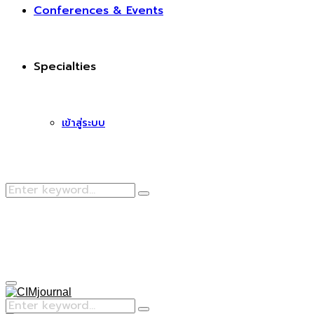
Conferences & Events
Specialties
เข้าสู่ระบบ
Search
Search
for:
Facebook
Primary
Menu
Search
Search