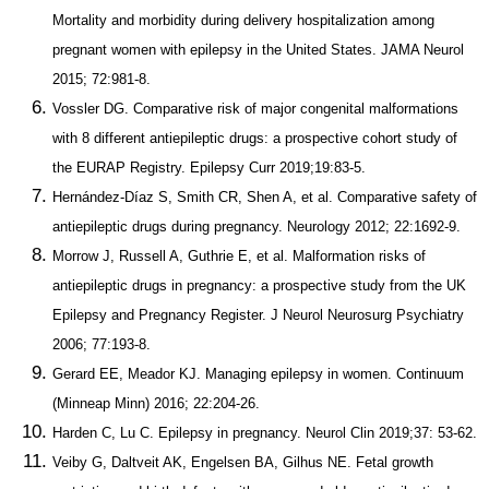
Mortality and morbidity during delivery hospitalization among
pregnant women with epilepsy in the United States. JAMA Neurol
2015; 72:981-8.
Vossler DG. Comparative risk of major congenital malformations
with 8 different antiepileptic drugs: a prospective cohort study of
the EURAP Registry. Epilepsy Curr 2019;19:83-5.
Hernández-Díaz S, Smith CR, Shen A, et al. Comparative safety of
antiepileptic drugs during pregnancy. Neurology 2012; 22:1692-9.
Morrow J, Russell A, Guthrie E, et al. Malformation risks of
antiepileptic drugs in pregnancy: a prospective study from the UK
Epilepsy and Pregnancy Register. J Neurol Neurosurg Psychiatry
2006; 77:193-8.
Gerard EE, Meador KJ. Managing epilepsy in women. Continuum
(Minneap Minn) 2016; 22:204-26.
Harden C, Lu C. Epilepsy in pregnancy. Neurol Clin 2019;37: 53-62.
Veiby G, Daltveit AK, Engelsen BA, Gilhus NE. Fetal growth