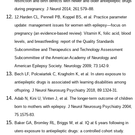
restriction and birth defects with newer and older antiepileptic drugs
during pregnancy. J Neurol 2014; 261:579–88.
12.Harden CL, Pennell PB, Koppel BS, et al. Practice parameter
update: management issues for women with epilepsy—focus on
pregnancy (an evidence-based review): Vitamin K, folic acid, blood
levels, and breastfeeding: report of the Quality Standards
Subcommittee and Therapeutics and Technology Assessment
Subcommittee of the American Academy of Neurology and
American Epilepsy Society. Neurology 2009; 73:142-9.
Bech LF, Polcwiartek C, Kragholm K, et al. In utero exposure to
antiepileptic drugs is associated with learning disabilities among
offspring. J Neurol Neurosurg Psychiatry 2018, 89:1324-31.
Adab N, Kini U, Vinten J, et al. The longer-term outcome of children
born to mothers with epilepsy. J Neurol Neurosurg Psychiatry 2004;
75:1575-83.
Baker GA, Bromley RL, Briggs M, et al. IQ at 6 years following in
utero exposure to antiepileptic drugs: a controlled cohort study.