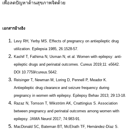
เพื่อลดปัญหาด้านสุขภาพจิตด้วย
เอกสารอ้างอิง
Levy RH, Yerby MS. Effects of pregnancy on antiepileptic drug
utilization. Epilepsia 1985, 26:1528-57.
Kashif T, Fathima N, Usman N, et al. Women with epilepsy: anti-
epileptic drugs and perinatal outcomes. Cureus 2019;11: e5642.
DOI 10.7759/cureus.5642.
Reisinger T, Newman M, Loring D, Pennell P, Meador K.
Antiepileptic drug clearance and seizure frequency during
pregnancy in women with epilepsy. Epilepsy Behav 2013; 29:13-18.
Razaz N, Tomson T, Wikström AK, Cnattingius S. Association
between pregnancy and perinatal outcomes among women with
epilepsy. JAMA Neurol 2017; 74:983-91.
MacDonald SC, Bateman BT, McElrath TF, Hernández-Díaz S.