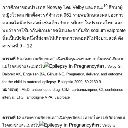
19
การศึกษาของประเทศ Norway โดย Veiby และคณะ
ศึกษาผู้
หญิงโรคลมชักตั้งครรภ์จำนวน 961 รายพบลักษณะผลของการ
คลอดไม่พึงประสงค์ เช่นเดียวกับการศึกษาในประเทศไทย และ
พบว่าการใช้ยากันชักหลายชนิดและยากันชัก sodium valproate
นั้นเป็นปัจจัยหนึ่งที่ส่งผลให้เกิดผลการคลอดที่ไม่พึงประสงค์ ดัง
ตารางที่ 9 – 12
ตารางที่ 9
แสดงความพิการแต่กำเนิดชนิดรุนแรงของทารกในครรภ์เกิดจาก
แม่โรคลมชักและแม่ทั่วไป
ที่มา :
Veiby G,
Daltveit AK, Engelsen BA, Gilhus NE. Pregnancy, delivery, and outcome
for the child in maternal epilepsy. Epilepsia 2009; 50:2130-9.
หมายเหตุ :
AED, antiepileptic drug; CBZ, carbamazepine; CI, confidence
interval; LTG, lamotrigine
VPA, valproate
.
ตารางที่ 10
แสดงความพิการแต่กำเนิดทุกชนิดของทารกในครรภ์เกิดจากแม่
โรคลมชักและแม่ทั่วไป
ที่มา
:
Veiby G,