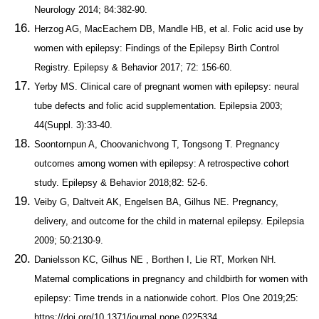
Neurology 2014; 84:382-90.
Herzog AG, MacEachern DB, Mandle HB, et al. Folic acid use by
women with epilepsy: Findings of the Epilepsy Birth Control
Registry. Epilepsy & Behavior 2017; 72: 156-60.
Yerby MS. Clinical care of pregnant women with epilepsy: neural
tube defects and folic acid supplementation. Epilepsia 2003;
44(Suppl. 3):33-40.
Soontornpun A, Choovanichvong T, Tongsong T. Pregnancy
outcomes among women with epilepsy: A retrospective cohort
study. Epilepsy & Behavior 2018;82: 52-6.
Veiby G, Daltveit AK, Engelsen BA, Gilhus NE. Pregnancy,
delivery, and outcome for the child in maternal epilepsy. Epilepsia
2009; 50:2130-9.
Danielsson KC, Gilhus NE , Borthen I, Lie RT, Morken NH.
Maternal complications in pregnancy and childbirth for women with
epilepsy: Time trends in a nationwide cohort. Plos One 2019;25:
https://doi.org/10.1371/journal.pone.0225334
.