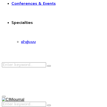
Conferences & Events
Specialties
เข้าสู่ระบบ
Search
Search
for:
Facebook
Primary
Menu
Search
Search