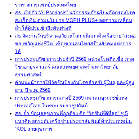
ราทางการแพทย์ประเทศไทย
สธ. เปิดตัว “AI Psoriasis” นวัตกรรมอัจฉริยะคัดกรองโรค
สะเก็ดเงิน ตามนโยบาย MOPH PLUS+ ลดความเหลื่อม
ล้ำ ให้ผู้ป่วยเข้าถึงทันท่วงที
สธ จัดงานวันบริจาคอวัยวะโลก ผนึกภาคีเครือข่าย “ส่งต่อ
ของขวัญแห่งชีวิต” เชิญชวนคนไทยสร้างสังคมแห่งการ
ให้
การประชุมวิชาการประจำปี 2569 หน่วยโรคติดเชื้อ ภาค
วิชาอายุรศาสตร์ คณะแพทยศาสตร์ มหาวิทยาลัย
ธรรมศาสตร์
คำแนะนำการให้วัคซีนป้องกันโรคสำหรับผู้ใหญ่และผู้สูง
อายุ ปี พ.ศ. 2569
การประชุมวิชาการกลางปี 2569 สมาคมอุรเวชช์แห่ง
ประเทศไทย ในพระบรมราชูปถัมภ์
สธ. ย้ำ ข้อมูลสุขภาพที่ถูกต้อง คือ “วัคซีนที่ดีที่สุด” ชู 5
แนวคิด ยกระดับเครือข่ายประชาสัมพันธ์ทั่วประเทศเป็น
“KOL สายสุขภาพ