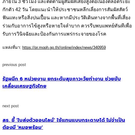
ภายใน 3 ชั่วโมง และติดตามผู้สัมผัสเสี่ยงสูงต่อเนื่องตลอดระยะ
กักตัว 42 วัน โดยแนะนำให้ประชาชนหลีกเลี่ยงการสัมผัสสัตว์
ฟันแทะหรือสิ่งปนเปื้อน และหากมีประวัติเดินทางจากพื้นที่เสี่ยง
ร่วมกับอาการไข้สูงหรือหายใจลำบาก ควรรีบพบแพทย์ทันทีเพื่อ
รับการวินิจฉัยและป้องกันการแพร่กระจายของโรค
แหล่งที่มา:
https://pr.moph.go.th//online/index/news/340959
previous post
รัฐผนึก 6 หน่วยงาน ยกระดับสุขภาวะวัยทำงาน ช่วยขับ
เคลื่อนเศรษฐกิจไทย
next post
สธ. ชี้ ‘ใบส่งตัวออนไลน์’ ใช้แทนแบบกระดาษได้ ไม่จำเป็น
ต้องมี ‘หมอพร้อม’