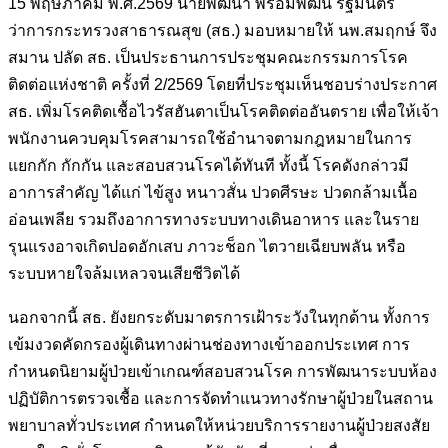
15 พฤษภาคม พ.ศ.2569 นายพัฒนา พร้อมพัฒน์ รัฐมนตรี
ว่าการกระทรวงสาธารณสุข (สธ.) มอบหมายให้ นพ.สมฤกษ์ จึง
สมาน ปลัด สธ. เป็นประธานการประชุมคณะกรรมการโรค
ติดต่อแห่งชาติ ครั้งที่ 2/2569 โดยที่ประชุมเห็นชอบร่างประกาศ
สธ. เพิ่มโรคติดเชื้อไวรัสฮันตาเป็นโรคติดต่ออันตราย เพื่อให้เจ้า
พนักงานควบคุมโรคสามารถใช้อำนาจตามกฎหมายในการ
แยกกัก กักกัน และสอบสวนโรคได้ทันที ทั้งนี้ โรคดังกล่าวมี
อาการสำคัญ ได้แก่ ไข้สูง หนาวสั่น ปวดศีรษะ ปวดกล้ามเนื้อ
อ่อนเพลีย รวมถึงอาการทางระบบทางเดินอาหาร และในราย
รุนแรงอาจเกิดปอดอักเสบ ภาวะช็อก ไตวายเฉียบพลัน หรือ
ระบบหายใจล้มเหลวจนเสียชีวิตได้
นอกจากนี้ สธ. ยังยกระดับมาตรการเฝ้าระวังในทุกด้าน ทั้งการ
เข้มงวดคัดกรองผู้เดินทางผ่านช่องทางเข้าออกประเทศ การ
กำหนดนิยามผู้ป่วยเข้าเกณฑ์สอบสวนโรค การพัฒนาระบบห้อง
ปฏิบัติการตรวจเชื้อ และการจัดทำแนวทางรักษาผู้ป่วยในสถาน
พยาบาลทั่วประเทศ กำหนดให้หน่วยบริการรายงานผู้ป่วยสงสัย