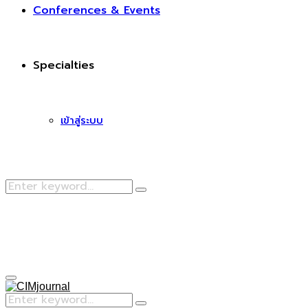
Conferences & Events
Specialties
เข้าสู่ระบบ
Search
Search
for:
Facebook
Primary
Menu
Search
Search