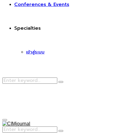
Conferences & Events
Specialties
เข้าสู่ระบบ
Search
Search
for:
Facebook
Primary
Menu
Search
Search