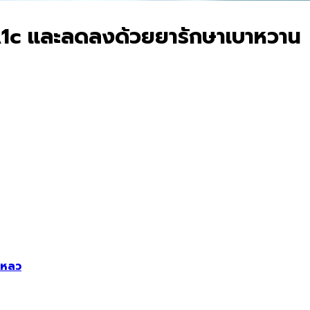
ก A1c และลดลงด้วยยารักษาเบาหวาน
เหลว