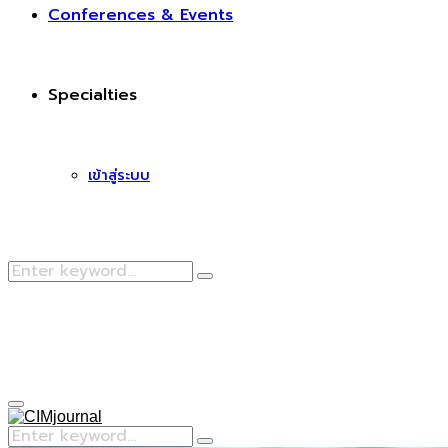
Conferences & Events
Specialties
เข้าสู่ระบบ
Search
Search
for:
Facebook
Primary
Menu
Search
Search