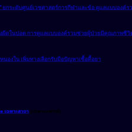
lly” ยกระดับศูนย์เวชศาสตร์การกีฬาและข้อ ดูแลแบบองค์ร
ังผืดในปอด การดูแลแบบองค์รวมช่วยผู้ป่วยมีคุณภาพชีวิตที
องใน เพิ่มทางเลือกรับมือปัญหาเชื้อดื้อยา
ne เฉพาะสาขา
(เฉพาะแพทย์)