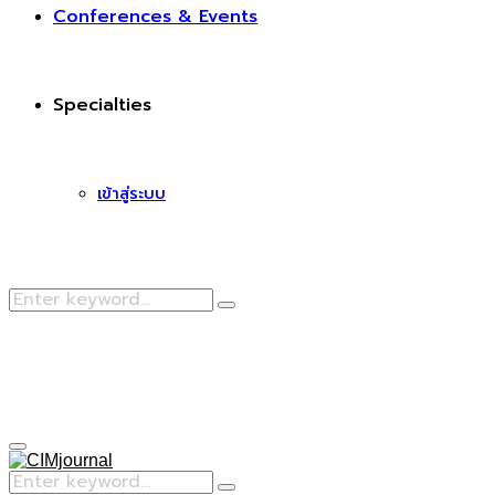
Conferences & Events
Specialties
เข้าสู่ระบบ
Search
Search
for:
Facebook
Primary
Menu
Search
Search