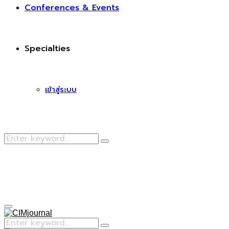
Conferences & Events
Specialties
เข้าสู่ระบบ
Search
Search
for:
Facebook
Primary
Menu
Search
Search