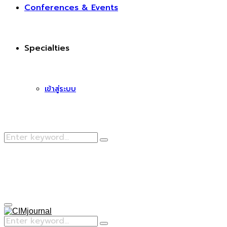
Conferences & Events
Specialties
เข้าสู่ระบบ
Search
Search
for:
Facebook
Primary
Menu
Search
Search