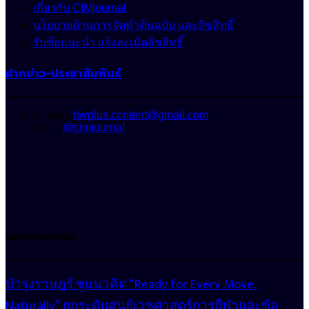
เกี่ยวกับ CIMjournal
นโยบายด้านการจัดทำต้นฉบับ และลิขสิทธิ์
รับข้อแนะนำ แจ้งละเมิดลิขสิทธิ์
ฝากข่าว-ประชาสัมพันธ์
E-mail :
hwplus.content@gmail.com
Line :
@cimjournal
บทความล่าสุด
บำรุงราษฎร์ ชูแนวคิด “Ready for Every Move,
Naturally” ยกระดับศูนย์เวชศาสตร์การกีฬาและข้อ