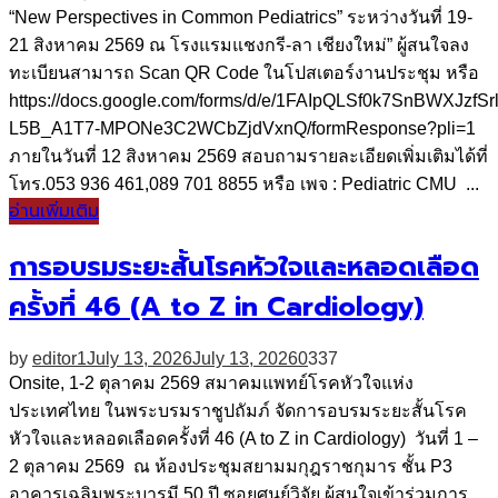
“New Perspectives in Common Pediatrics” ระหว่างวันที่ 19-
21 สิงหาคม 2569 ณ โรงแรมแชงกรี-ลา เชียงใหม่” ผู้สนใจลง
ทะเบียนสามารถ Scan QR Code ในโปสเตอร์งานประชุม หรือ
https://docs.google.com/forms/d/e/1FAIpQLSf0k7SnBWXJzfSr
L5B_A1T7-MPONe3C2WCbZjdVxnQ/formResponse?pli=1
ภายในวันที่ 12 สิงหาคม 2569 สอบถามรายละเอียดเพิ่มเติมได้ที่
โทร.053 936 461,089 701 8855 หรือ เพจ : Pediatric CMU ...
อ่านเพิ่มเติม
การอบรมระยะสั้นโรคหัวใจและหลอดเลือด
ครั้งที่ 46 (A to Z in Cardiology)
by
editor1
July 13, 2026
July 13, 2026
0
337
Onsite, 1-2 ตุลาคม 2569 สมาคมแพทย์โรคหัวใจแห่ง
ประเทศไทย ในพระบรมราชูปถัมภ์ จัดการอบรมระยะสั้นโรค
หัวใจและหลอดเลือดครั้งที่ 46 (A to Z in Cardiology) วันที่ 1 –
2 ตุลาคม 2569 ณ ห้องประชุมสยามมกุฎราชกุมาร ชั้น P3
อาคารเฉลิมพระบารมี 50 ปี ซอยศูนย์วิจัย ผู้สนใจเข้าร่วมการ