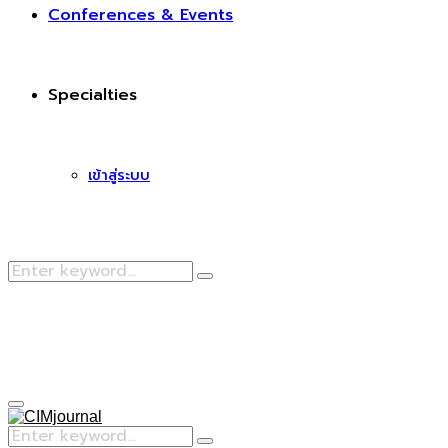
Conferences & Events
Specialties
เข้าสู่ระบบ
Search
Search
for:
Facebook
Primary
Menu
Search
Search