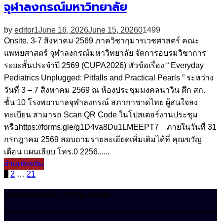
จุฬาลงกรณ์มหาวิทยาลัย
by
editor1
June 16, 2026
June 15, 2026
0
1499
Onsite, 3-7 สิงหาคม 2569 ภาควิชากุมารเวชศาสตร์ คณะ
แพทยศาสตร์ จุฬาลงกรณ์มหาวิทยาลัย จัดการอบรมวิชาการ
ระยะสั้นประจำปี 2569 (CUPA2026) หัวข้อเรื่อง “ Everyday
Pediatrics Unplugged: Pitfalls and Practical Pearls ” ระหว่าง
วันที่ 3 – 7 สิงหาคม 2569 ณ ห้องประชุมมงคลนาวิน ตึก สก.
ชั้น 10 โรงพยาบาลจุฬาลงกรณ์ สภากาชาดไทย ผู้สนใจลง
ทะเบียน สามารถ Scan QR Code ในโปสเตอร์งานประชุม
หรือhttps://forms.gle/g1D4va8Du1LMEEPT7 ภายในวันที่ 31
กรกฎาคม 2569 สอบถามรายละเอียดเพิ่มเติมได้ที่ คุณขวัญ
เดือน แผนเลียบ โทร.0 2256......
อ่านเพิ่มเติม
Posts
1
2
…
21
pagination
นโยบายเกี่ยวกับ CIMjournal