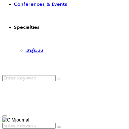
Conferences & Events
Specialties
เข้าสู่ระบบ
Search
Search
for:
Facebook
Primary
Menu
Search
Search