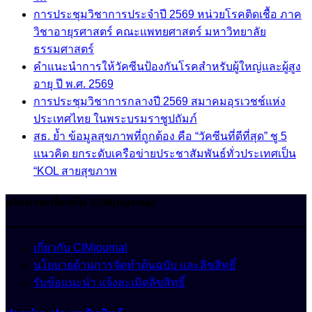
การประชุมวิชาการประจำปี 2569 หน่วยโรคติดเชื้อ ภาค
วิชาอายุรศาสตร์ คณะแพทยศาสตร์ มหาวิทยาลัย
ธรรมศาสตร์
คำแนะนำการให้วัคซีนป้องกันโรคสำหรับผู้ใหญ่และผู้สูง
อายุ ปี พ.ศ. 2569
การประชุมวิชาการกลางปี 2569 สมาคมอุรเวชช์แห่ง
ประเทศไทย ในพระบรมราชูปถัมภ์
สธ. ย้ำ ข้อมูลสุขภาพที่ถูกต้อง คือ “วัคซีนที่ดีที่สุด” ชู 5
แนวคิด ยกระดับเครือข่ายประชาสัมพันธ์ทั่วประเทศเป็น
“KOL สายสุขภาพ
นโยบายเกี่ยวกับ CIMjournal
เกี่ยวกับ CIMjournal
นโยบายด้านการจัดทำต้นฉบับ และลิขสิทธิ์
รับข้อแนะนำ แจ้งละเมิดลิขสิทธิ์