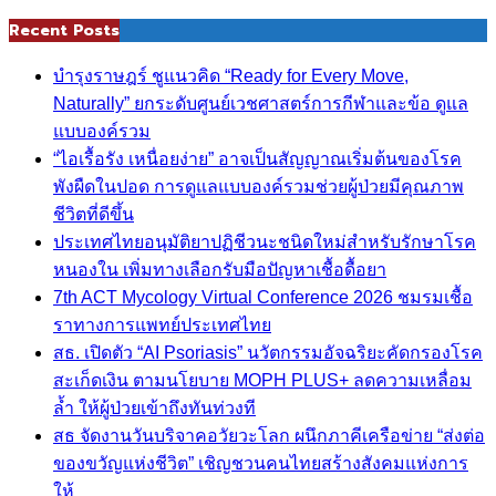
Recent Posts
บำรุงราษฎร์ ชูแนวคิด “Ready for Every Move,
Naturally” ยกระดับศูนย์เวชศาสตร์การกีฬาและข้อ ดูแล
แบบองค์รวม
“ไอเรื้อรัง เหนื่อยง่าย” อาจเป็นสัญญาณเริ่มต้นของโรค
พังผืดในปอด การดูแลแบบองค์รวมช่วยผู้ป่วยมีคุณภาพ
ชีวิตที่ดีขึ้น
ประเทศไทยอนุมัติยาปฏิชีวนะชนิดใหม่สำหรับรักษาโรค
หนองใน เพิ่มทางเลือกรับมือปัญหาเชื้อดื้อยา
7th ACT Mycology Virtual Conference 2026 ชมรมเชื้อ
ราทางการแพทย์ประเทศไทย
สธ. เปิดตัว “AI Psoriasis” นวัตกรรมอัจฉริยะคัดกรองโรค
สะเก็ดเงิน ตามนโยบาย MOPH PLUS+ ลดความเหลื่อม
ล้ำ ให้ผู้ป่วยเข้าถึงทันท่วงที
สธ จัดงานวันบริจาคอวัยวะโลก ผนึกภาคีเครือข่าย “ส่งต่อ
ของขวัญแห่งชีวิต” เชิญชวนคนไทยสร้างสังคมแห่งการ
ให้