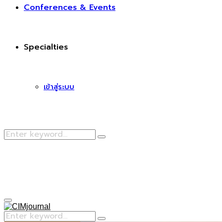
Conferences & Events
Specialties
เข้าสู่ระบบ
Search
Search
for:
Facebook
Primary
Menu
Search
Search