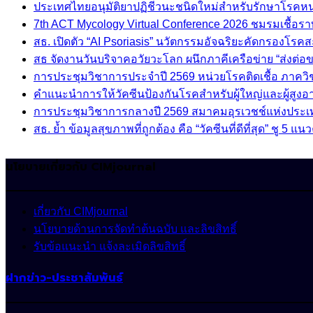
ประเทศไทยอนุมัติยาปฏิชีวนะชนิดใหม่สำหรับรักษาโรคหนอง
7th ACT Mycology Virtual Conference 2026 ชมรมเชื้อ
สธ. เปิดตัว “AI Psoriasis” นวัตกรรมอัจฉริยะคัดกรองโรค
สธ จัดงานวันบริจาคอวัยวะโลก ผนึกภาคีเครือข่าย “ส่งต่
การประชุมวิชาการประจำปี 2569 หน่วยโรคติดเชื้อ ภาค
คำแนะนำการให้วัคซีนป้องกันโรคสำหรับผู้ใหญ่และผู้สูงอาย
การประชุมวิชาการกลางปี 2569 สมาคมอุรเวชช์แห่งประ
สธ. ย้ำ ข้อมูลสุขภาพที่ถูกต้อง คือ “วัคซีนที่ดีที่สุด” ชู
นโยบายเกี่ยวกับ CIMjournal
เกี่ยวกับ CIMjournal
นโยบายด้านการจัดทำต้นฉบับ และลิขสิทธิ์
รับข้อแนะนำ แจ้งละเมิดลิขสิทธิ์
ฝากข่าว-ประชาสัมพันธ์