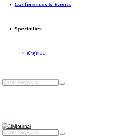
Conferences & Events
Specialties
เข้าสู่ระบบ
Search
Search
for:
Facebook
Primary
Menu
Search
Search