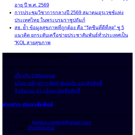
อายุ ปี พ.ศ. 2569
การประชุมวิชาการกลางปี 2569 สมาคมอุรเวชช์แห่ง
ประเทศไทย ในพระบรมราชูปถัมภ์
สธ. ย้ำ ข้อมูลสุขภาพที่ถูกต้อง คือ “วัคซีนที่ดีที่สุด” ชู 5
แนวคิด ยกระดับเครือข่ายประชาสัมพันธ์ทั่วประเทศเป็น
“KOL สายสุขภาพ
นโยบายเกี่ยวกับ CIMjournal
เกี่ยวกับ CIMjournal
นโยบายด้านการจัดทำต้นฉบับ และลิขสิทธิ์
รับข้อแนะนำ แจ้งละเมิดลิขสิทธิ์
ฝากข่าว-ประชาสัมพันธ์
E-mail :
hwplus.content@gmail.com
Line :
@cimjournal