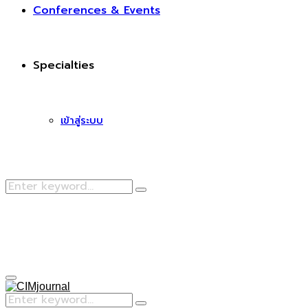
Conferences & Events
Specialties
เข้าสู่ระบบ
Search
Search
for:
Facebook
Primary
Menu
Search
Search