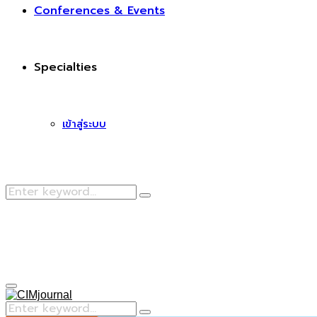
Conferences & Events
Specialties
เข้าสู่ระบบ
Search
Search
for:
Facebook
Primary
Menu
Search
Search