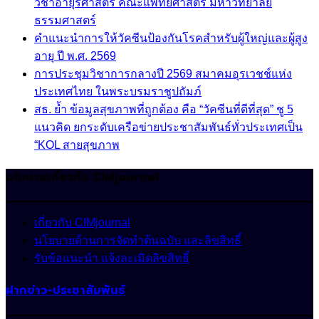
วิชาอายุรศาสตร์ คณะแพทยศาสตร์ มหาวิทยาลัย
ธรรมศาสตร์
คำแนะนำการให้วัคซีนป้องกันโรคสำหรับผู้ใหญ่และผู้สูง
อายุ ปี พ.ศ. 2569
การประชุมวิชาการกลางปี 2569 สมาคมอุรเวชช์แห่ง
ประเทศไทย ในพระบรมราชูปถัมภ์
สธ. ย้ำ ข้อมูลสุขภาพที่ถูกต้อง คือ “วัคซีนที่ดีที่สุด” ชู 5
แนวคิด ยกระดับเครือข่ายประชาสัมพันธ์ทั่วประเทศเป็น
“KOL สายสุขภาพ
นโยบายเกี่ยวกับ CIMjournal
เกี่ยวกับ CIMjournal
นโยบายด้านการจัดทำต้นฉบับ และลิขสิทธิ์
รับข้อแนะนำ แจ้งละเมิดลิขสิทธิ์
ฝากข่าว-ประชาสัมพันธ์