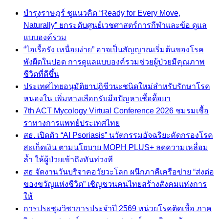
บำรุงราษฎร์ ชูแนวคิด “Ready for Every Move,
Naturally” ยกระดับศูนย์เวชศาสตร์การกีฬาและข้อ ดูแล
แบบองค์รวม
“ไอเรื้อรัง เหนื่อยง่าย” อาจเป็นสัญญาณเริ่มต้นของโรค
พังผืดในปอด การดูแลแบบองค์รวมช่วยผู้ป่วยมีคุณภาพ
ชีวิตที่ดีขึ้น
ประเทศไทยอนุมัติยาปฏิชีวนะชนิดใหม่สำหรับรักษาโรค
หนองใน เพิ่มทางเลือกรับมือปัญหาเชื้อดื้อยา
7th ACT Mycology Virtual Conference 2026 ชมรมเชื้อ
ราทางการแพทย์ประเทศไทย
สธ. เปิดตัว “AI Psoriasis” นวัตกรรมอัจฉริยะคัดกรองโรค
สะเก็ดเงิน ตามนโยบาย MOPH PLUS+ ลดความเหลื่อม
ล้ำ ให้ผู้ป่วยเข้าถึงทันท่วงที
สธ จัดงานวันบริจาคอวัยวะโลก ผนึกภาคีเครือข่าย “ส่งต่อ
ของขวัญแห่งชีวิต” เชิญชวนคนไทยสร้างสังคมแห่งการ
ให้
การประชุมวิชาการประจำปี 2569 หน่วยโรคติดเชื้อ ภาค