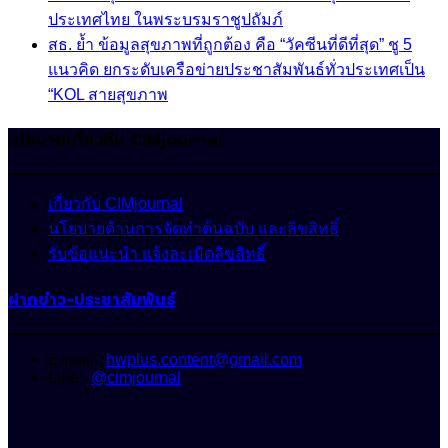
ประเทศไทย ในพระบรมราชูปถัมภ์
สธ. ย้ำ ข้อมูลสุขภาพที่ถูกต้อง คือ “วัคซีนที่ดีที่สุด” ชู 5
แนวคิด ยกระดับเครือข่ายประชาสัมพันธ์ทั่วประเทศเป็น
“KOL สายสุขภาพ
นโยบายเกี่ยวกับ CIMjournal
เกี่ยวกับ CIMjournal
นโยบายด้านการจัดทำต้นฉบับ และลิขสิทธิ์
รับข้อแนะนำ แจ้งละเมิดลิขสิทธิ์
ฝากข่าว-ประชาสัมพันธ์
E-mail :
hwplus.content@gmail.com
Line :
@cimjournal