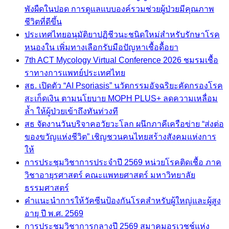
พังผืดในปอด การดูแลแบบองค์รวมช่วยผู้ป่วยมีคุณภาพ
ชีวิตที่ดีขึ้น
ประเทศไทยอนุมัติยาปฏิชีวนะชนิดใหม่สำหรับรักษาโรค
หนองใน เพิ่มทางเลือกรับมือปัญหาเชื้อดื้อยา
7th ACT Mycology Virtual Conference 2026 ชมรมเชื้อ
ราทางการแพทย์ประเทศไทย
สธ. เปิดตัว “AI Psoriasis” นวัตกรรมอัจฉริยะคัดกรองโรค
สะเก็ดเงิน ตามนโยบาย MOPH PLUS+ ลดความเหลื่อม
ล้ำ ให้ผู้ป่วยเข้าถึงทันท่วงที
สธ จัดงานวันบริจาคอวัยวะโลก ผนึกภาคีเครือข่าย “ส่งต่อ
ของขวัญแห่งชีวิต” เชิญชวนคนไทยสร้างสังคมแห่งการ
ให้
การประชุมวิชาการประจำปี 2569 หน่วยโรคติดเชื้อ ภาค
วิชาอายุรศาสตร์ คณะแพทยศาสตร์ มหาวิทยาลัย
ธรรมศาสตร์
คำแนะนำการให้วัคซีนป้องกันโรคสำหรับผู้ใหญ่และผู้สูง
อายุ ปี พ.ศ. 2569
การประชุมวิชาการกลางปี 2569 สมาคมอุรเวชช์แห่ง