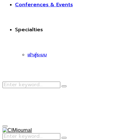
Conferences & Events
Specialties
เข้าสู่ระบบ
Search
Search
for:
Facebook
Primary
Menu
Search
Search