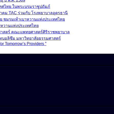
ุ ปี พ.ศ. 2569
เทศไทย ในพระบรมราชูปถัมภ์
มาคม TAC ร่วมกับ โรงพยาบาลอุดรธานี
ย ชมรมเท้าเบาหวานแห่งประเทศไทย
บาหวานแห่งประเทศไทย
วชศาสตร์ คณะแพทยศาสตร์ศิริราชพยาบาล
ทบอลิซึม มหาวิทยาลัยธรรมศาสตร์
for Tomorrow’s Providers ”