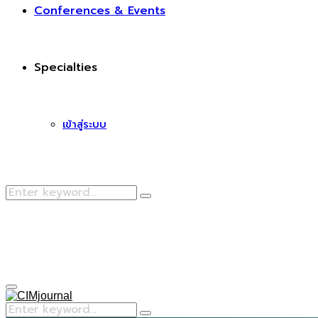
Conferences & Events
Specialties
เข้าสู่ระบบ
Search
Search
for:
Facebook
Primary
Menu
Search
Search